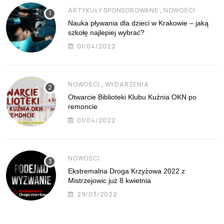
,
ARTYKUŁY SPONSOROWANE
NOWOŚCI
Nauka pływania dla dzieci w Krakowie – jaką
szkołę najlepiej wybrać?
01/04/2022
,
NOWOŚCI
WYDARZENIA
Otwarcie Biblioteki Klubu Kuźnia OKN po
remoncie
01/04/2022
NOWOŚCI
Ekstremalna Droga Krzyżowa 2022 z
Mistrzejowic już 8 kwietnia
29/03/2022