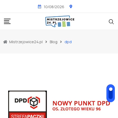
Skip
10/08/2026
to
content
Mistrzejowice24.pl
Blog
dpd