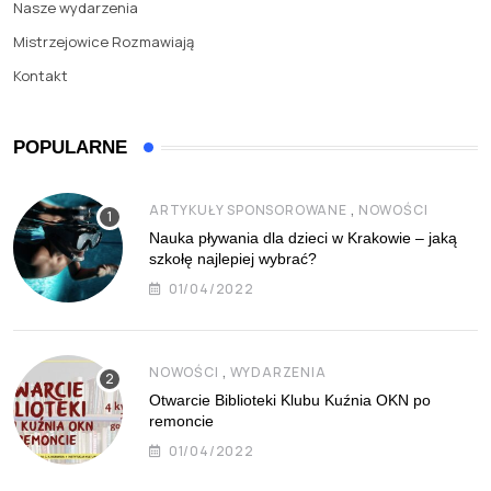
Nasze wydarzenia
Mistrzejowice Rozmawiają
Kontakt
POPULARNE
,
ARTYKUŁY SPONSOROWANE
NOWOŚCI
Nauka pływania dla dzieci w Krakowie – jaką
szkołę najlepiej wybrać?
01/04/2022
,
NOWOŚCI
WYDARZENIA
Otwarcie Biblioteki Klubu Kuźnia OKN po
remoncie
01/04/2022