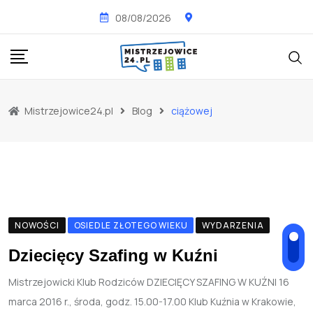
Skip
08/08/2026
to
content
Mistrzejowice24.pl
Blog
ciążowej
NOWOŚCI
OSIEDLE ZŁOTEGO WIEKU
WYDARZENIA
Dziecięcy Szafing w Kuźni
Mistrzejowicki Klub Rodziców DZIECIĘCY SZAFING W KUŹNI 16
marca 2016 r., środa, godz. 15.00-17.00 Klub Kuźnia w Krakowie,