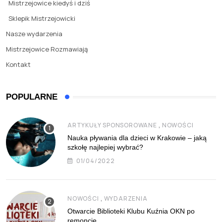
Mistrzejowice kiedyś i dziś
Sklepik Mistrzejowicki
Nasze wydarzenia
Mistrzejowice Rozmawiają
Kontakt
POPULARNE
,
ARTYKUŁY SPONSOROWANE
NOWOŚCI
Nauka pływania dla dzieci w Krakowie – jaką
szkołę najlepiej wybrać?
01/04/2022
,
NOWOŚCI
WYDARZENIA
Otwarcie Biblioteki Klubu Kuźnia OKN po
remoncie