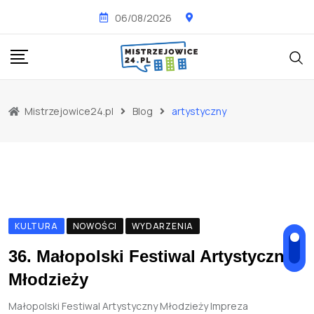
Skip
06/08/2026
to
content
Mistrzejowice24.pl
Blog
artystyczny
KULTURA
NOWOŚCI
WYDARZENIA
36. Małopolski Festiwal Artystyczny
Młodzieży
Małopolski Festiwal Artystyczny Młodzieży Impreza