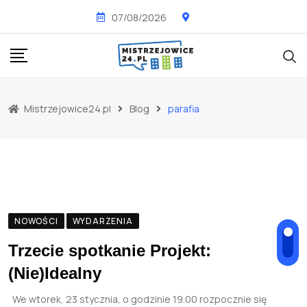
Skip
07/08/2026
to
content
Mistrzejowice24.pl
Blog
parafia
NOWOŚCI
WYDARZENIA
Trzecie spotkanie Projekt:
(Nie)Idealny
We wtorek, 23 stycznia, o godzinie 19.00 rozpocznie się