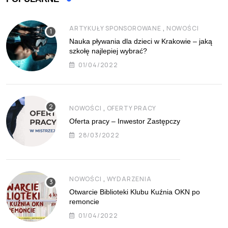
,
ARTYKUŁY SPONSOROWANE
NOWOŚCI
Nauka pływania dla dzieci w Krakowie – jaką
szkołę najlepiej wybrać?
01/04/2022
,
NOWOŚCI
OFERTY PRACY
Oferta pracy – Inwestor Zastępczy
28/03/2022
,
NOWOŚCI
WYDARZENIA
Otwarcie Biblioteki Klubu Kuźnia OKN po
remoncie
01/04/2022