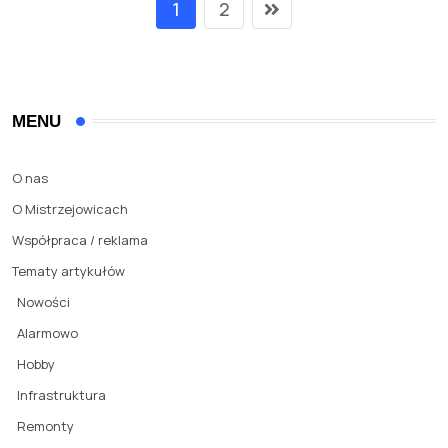
1
2
MENU
O nas
O Mistrzejowicach
Współpraca / reklama
Tematy artykułów
Nowości
Alarmowo
Hobby
Infrastruktura
Remonty