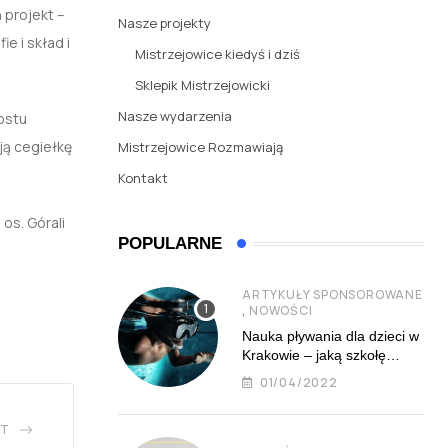
 projekt –
Nasze projekty
e i skład i
Mistrzejowice kiedyś i dziś
Sklepik Mistrzejowicki
Nasze wydarzenia
ostu
ją cegiełkę
Mistrzejowice Rozmawiają
Kontakt
os. Górali
POPULARNE
ARTYKUŁY SPONSOROWANE
,
NOWOŚCI
Nauka pływania dla dzieci w
Krakowie – jaką szkołę
najlepiej wybrać?
01/04/2022
ST