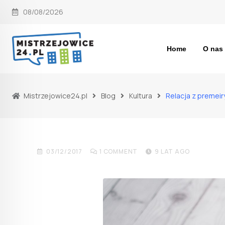
Skip
08/08/2026
to
content
Home
O nas
Mistrzejowice24.pl
Blog
Kultura
Relacja z premei
KULTURA
NOWOŚCI
Relacja z premeiry Altern
03/12/2017
1
COMMENT
9 LAT AGO