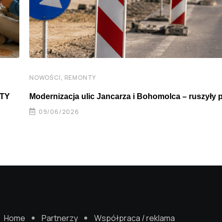
,
NOWOŚCI
REMONTY
ATY
Modernizacja ulic Jancarza i Bohomolca – ruszyły 
09/06/2026
Home
Partnerzy
Współpraca / reklama