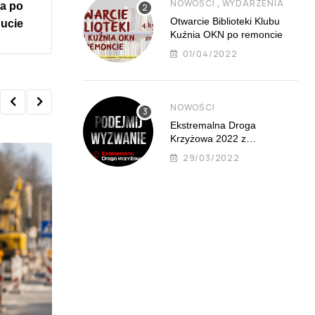
,
NOWOŚCI
WYDARZENIA
a po
Otwarcie Biblioteki Klubu
ucie
Kuźnia OKN po remoncie
01/04/2022
NOWOŚCI
Ekstremalna Droga
Krzyżowa 2022 z
Mistrzejowic już 8 kwietnia
29/03/2022