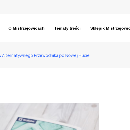
O Mistrzejowicach
Tematy treści
Sklepik Mistrzejowi
ry Alternatywnego Przewodnika po Nowej Hucie
atywnego Przewodnika po Nowej H