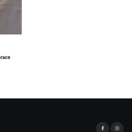
NOWOŚCI
prace
KST IV do Mistrzejowic gotowy 31 sierpnia 202
01/06/2026