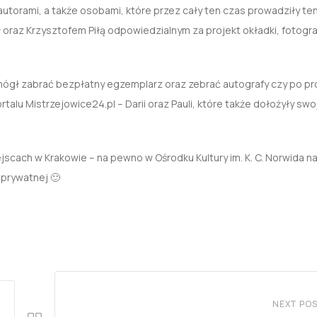
autorami, a także osobami, które przez cały ten czas prowadziły ten
az Krzysztofem Piłą odpowiedzialnym za projekt okładki, fotografi
mógł zabrać bezpłatny egzemplarz oraz zebrać autografy czy po pr
talu Mistrzejowice24.pl – Darii oraz Pauli, które także dołożyły swo
cach w Krakowie – na pewno w Ośrodku Kultury im. K. C. Norwida na 
 prywatnej 🙂
NEXT PO