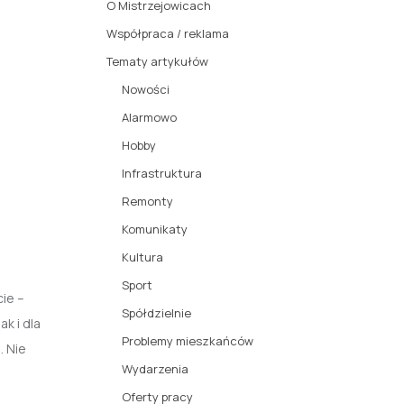
O Mistrzejowicach
Współpraca / reklama
Tematy artykułów
Nowości
Alarmowo
Hobby
Infrastruktura
Remonty
Komunikaty
Kultura
Sport
cie –
Spółdzielnie
k i dla
Problemy mieszkańców
. Nie
Wydarzenia
Oferty pracy