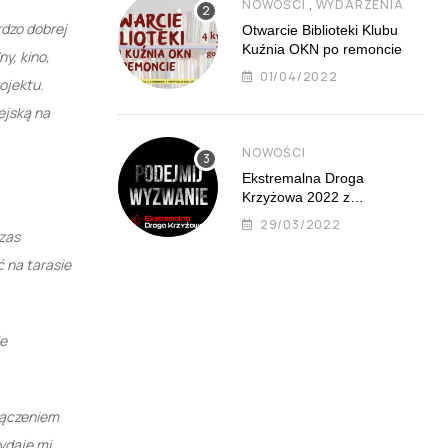
,
NOWOŚCI
WYDARZENIA
rdzo dobrej
Otwarcie Biblioteki Klubu
Kuźnia OKN po remoncie
y, kino,
01/04/2022
ojektu.
ejską na
NOWOŚCI
Ekstremalna Droga
Krzyżowa 2022 z
Mistrzejowic już 8 kwietnia
29/03/2022
czas
 na tarasie
ie
łączeniem
ydaje mi