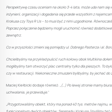
Perspektywę czasu oceniam na około 3-4 lata, może uda nam się wcz
inżynierii, organizacji i dogadania się przede wszystkim z najemca
Krokusa czy Toys R Us – to musi być z nimi uzgodnione. Równocześ
Poprzez połączenie będziemy mogli uruchomić również dodatkowe p
zewnątrz.
Co w przyszłości zmieni się pomiędzy ul. Dobrego Pasterza i al. B
Chcielibyśmy na przykład puścić ruch kołowy obok Multikina dołe
moglibyśmy tam stworzyć plac centralny tylko dla pieszych. To b
czy w restauracji. Niekonieczne zmuszeni bylibyśmy, by jechać d
Maciej Kiełbicki dodaje również: „
(…) Po lewej stronie mamy biura, 
uchwalania, je przewiduje.
”
„Przygotowaliśmy obiekt, który ma ponad 40 tys. metrów najmu, w
funkcjonalnym dwóch obiektów: Serenady i Krokusa (myślimy też o r