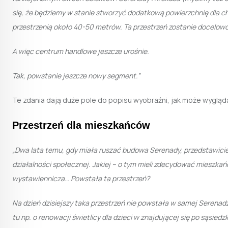
się, że będziemy w stanie stworzyć dodatkową powierzchnię dla chę
przestrzenią około 40-50 metrów. Ta przestrzeń zostanie docelow
A więc centrum handlowe jeszcze urośnie.
Tak, powstanie jeszcze nowy segment.”
Te zdania dają duże pole do popisu wyobraźni, jak może wyglą
Przestrzeń dla mieszkańców
„
Dwa lata temu, gdy miała ruszać budowa Serenady, przedstawiciele
działalności społecznej. Jakiej – o tym mieli zdecydować mieszkań
wystawiennicza… Powstała ta przestrzeń?
Na dzień dzisiejszy taka przestrzeń nie powstała w samej Serenadzie
tu np. o renowacji świetlicy dla dzieci w znajdującej się po sąsie