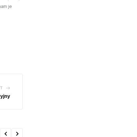
nam je
ST
cyjny