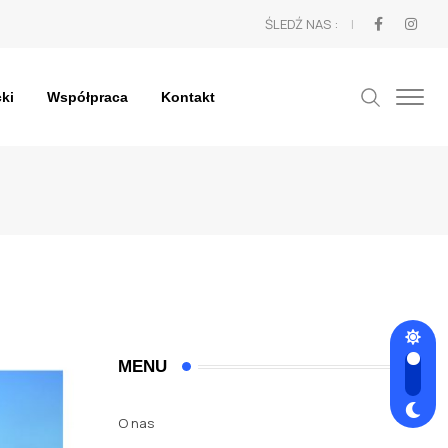
ŚLEDŹ NAS :
cki
Współpraca
Kontakt
?
MENU
O nas