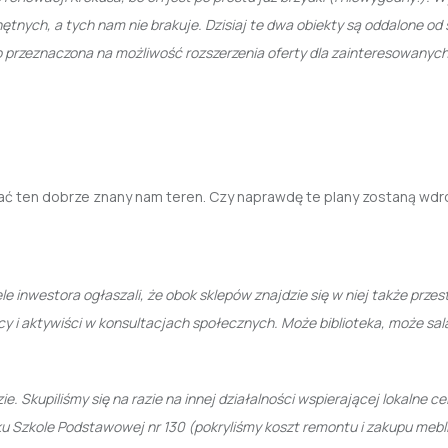
tnych, a tych nam nie brakuje. Dzisiaj te dwa obiekty są oddalone od 
o przeznaczona na możliwość rozszerzenia oferty dla zainteresowany
dać ten dobrze znany nam teren. Czy naprawdę te plany zostaną wd
 inwestora ogłaszali, że obok sklepów znajdzie się w niej także przest
cy i aktywiści w konsultacjach społecznych. Może biblioteka, może sal
. Skupiliśmy się na razie na innej działalności wspierającej lokalne ce
dzku Szkole Podstawowej nr 130 (pokryliśmy koszt remontu i zakupu mebl