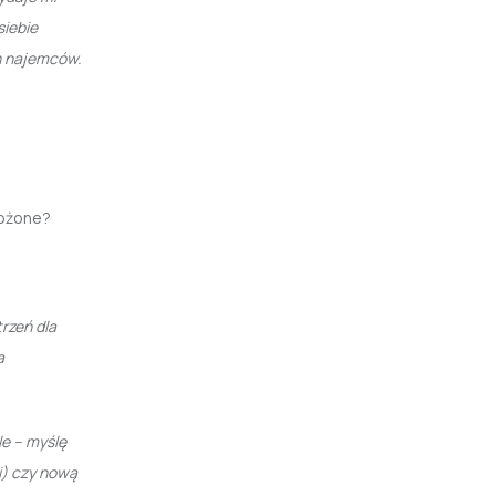
siebie
ch najemców.
rożone?
rzeń dla
a
le – myślę
i) czy nową