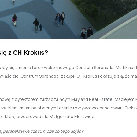
 się z CH Krokus?
iałby się zmienić teren wokół nowego Centrum Serenada, Multikina i 
li właściciel Centrum Serenada, zakupił CH Krokus i okazuje się, że 
mowę z dyrektorem zarządzającym Mayland Real Estate, Maciejem K
początkiem zmian na obecnym terenie rozrywkowo-handlowym. Ciek
pl, którą przeprowadziła Małgorzata Morawiec.
kiej perspektywie czasu może do tego dojść?