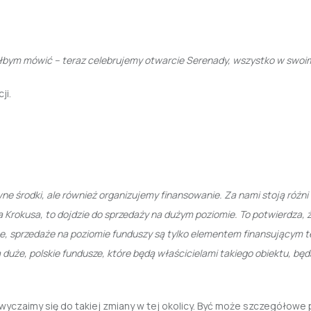
iałbym mówić – teraz celebrujemy otwarcie Serenady, wszystko w swoi
ji.
e środki, ale również organizujemy finansowanie. Za nami stoją różni
a Krokusa, to dojdzie do sprzedaży na dużym poziomie. To potwierdza, ż
e, sprzedaże na poziomie funduszy są tylko elementem finansującym te
 duże, polskie fundusze, które będą właścicielami takiego obiektu, będ
czaimy się do takiej zmiany w tej okolicy. Być może szczegółowe p