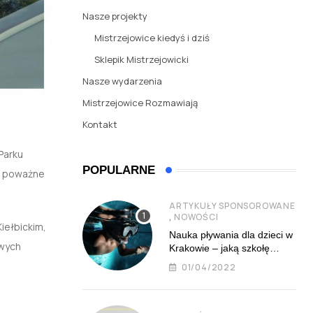
Nasze projekty
Mistrzejowice kiedyś i dziś
Sklepik Mistrzejowicki
Nasze wydarzenia
Mistrzejowice Rozmawiają
Kontakt
Parku
POPULARNE
ma poważne
ARTYKUŁY SPONSOROWANE
,
NOWOŚCI
iełbickim,
Nauka pływania dla dzieci w
awych
Krakowie – jaką szkołę
najlepiej wybrać?
01/04/2022