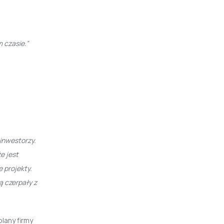
m czasie.”
 inwestorzy.
e jest
 projekty.
ą czerpały z
lany firmy