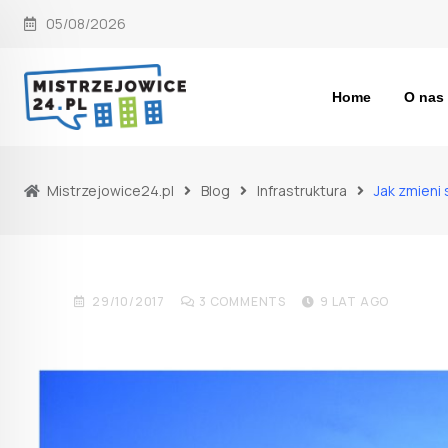
Skip
05/08/2026
to
content
Home
O nas
Mistrzejowice24.pl
Blog
Infrastruktura
Jak zmieni 
INFRASTRUKTURA
NOWOŚCI
Jak zmieni się okolica Ser
29/10/2017
3
COMMENTS
9 LAT AGO