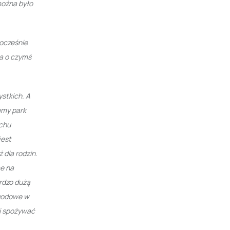
można było
nocześnie
a o czymś
stkich. A
mamy park
uchu
jest
 dla rodzin.
ce na
ardzo dużą
ogodowe w
 i spożywać