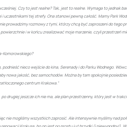
eśniej. Czy to jest realne? Tak, jest to realne. Wymaga to jednak ba
mi i uczestnikami tej strefy. Ona stanowi pewną całość. Mamy Park Wodn
nie prowadzimy rozmowy z tymi, którzy chcą być zaproszeni do tego pr
owierzchnie i w końcu zrealizować moje marzenie, czyli przestrzeń mi
ora-Komorowskiego?
m, podnieść nieco wejście do kina, Serenady i do Parku Wodnego. Wów
yłaby nowa jakość, bez samochodów. Można by tam spokojnie posiedzieć
o zatłoczonego centrum Krakowa.”
po drugiej jeszcze ich nie ma, ale plan przestrzenny, który jest w trakc
ięc nie mogliśmy wszystkich zaprosić. Ale intensywnie myślimy nad po
enowacji Krokusa, bo on jest po prostu już brzydki (i niewygodny!). W