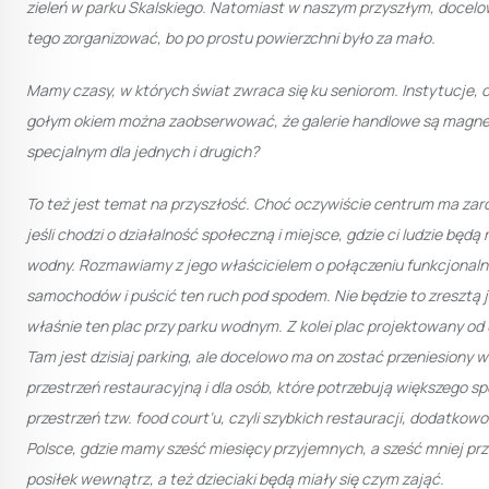
zieleń w parku Skalskiego. Natomiast w naszym przyszłym, docelo
tego zorganizować, bo po prostu powierzchni było za mało.
Mamy czasy, w których świat zwraca się ku seniorom. Instytucje, o
gołym okiem można zaobserwować, że galerie handlowe są magne
specjalnym dla jednych i drugich?
To też jest temat na przyszłość. Choć oczywiście centrum ma zaró
jeśli chodzi o działalność społeczną i miejsce, gdzie ci ludzie będ
wodny. Rozmawiamy z jego właścicielem o połączeniu funkcjonaln
samochodów i puścić ten ruch pod spodem. Nie będzie to zresztą j
właśnie ten plac przy parku wodnym. Z kolei plac projektowany od u
Tam jest dzisiaj parking, ale docelowo ma on zostać przeniesiony
przestrzeń restauracyjną i dla osób, które potrzebują większego s
przestrzeń tzw. food court’u, czyli szybkich restauracji, dodatk
Polsce, gdzie mamy sześć miesięcy przyjemnych, a sześć mniej prz
posiłek wewnątrz, a też dzieciaki będą miały się czym zająć.