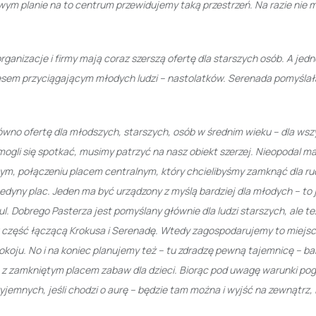
wym planie na to centrum przewidujemy taką przestrzeń. Na razie nie 
rganizacje i firmy mają coraz szerszą ofertę dla starszych osób. A jed
sem przyciągającym młodych ludzi – nastolatków. Serenada pomyślał
wno ofertę dla młodszych, starszych, osób w średnim wieku – dla wszy
ą mogli się spotkać, musimy patrzyć na nasz obiekt szerzej. Nieopodal 
ym, połączeniu placem centralnym, który chcielibyśmy zamknąć dla r
edyny plac. Jeden ma być urządzony z myślą bardziej dla młodych – to 
l. Dobrego Pasterza jest pomyślany głównie dla ludzi starszych, ale też
 w część łączącą Krokusa i Serenadę. Wtedy zagospodarujemy to miejs
pokoju. No i na koniec planujemy też – tu zdradzę pewną tajemnicę – b
owo z zamkniętym placem zabaw dla dzieci. Biorąc pod uwagę warunki p
yjemnych, jeśli chodzi o aurę – będzie tam można i wyjść na zewnątrz,