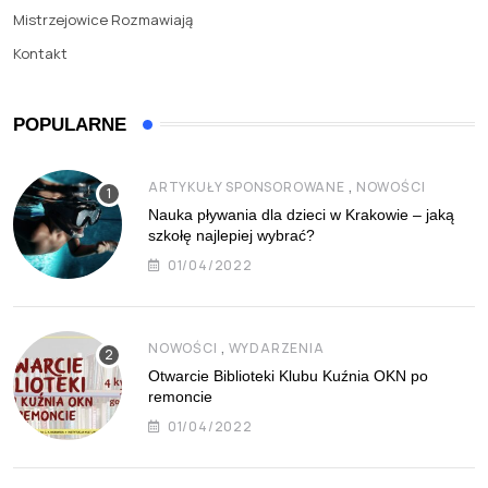
Mistrzejowice Rozmawiają
Kontakt
POPULARNE
,
ARTYKUŁY SPONSOROWANE
NOWOŚCI
Nauka pływania dla dzieci w Krakowie – jaką
szkołę najlepiej wybrać?
01/04/2022
,
NOWOŚCI
WYDARZENIA
Otwarcie Biblioteki Klubu Kuźnia OKN po
remoncie
01/04/2022