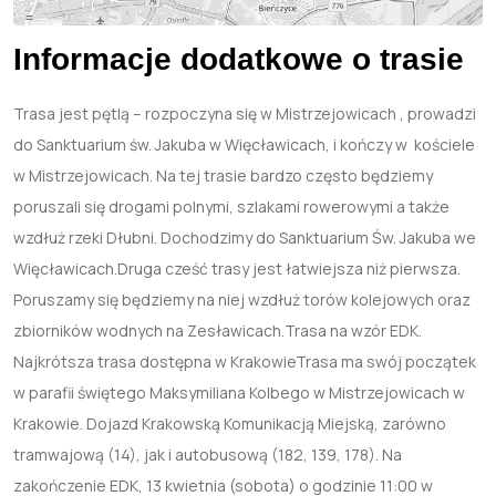
Informacje
dodatkowe
o
trasie
Trasa jest pętlą – rozpoczyna się w Mistrzejowicach , prowadzi
do Sanktuarium św. Jakuba w Więcławicach, i kończy w kościele
w Mistrzejowicach. Na tej trasie bardzo często będziemy
poruszali się drogami polnymi, szlakami rowerowymi a także
wzdłuż rzeki Dłubni. Dochodzimy do Sanktuarium Św. Jakuba we
Więcławicach.Druga cześć trasy jest łatwiejsza niż pierwsza.
Poruszamy się będziemy na niej wzdłuż torów kolejowych oraz
zbiorników wodnych na Zesławicach.Trasa na wzór EDK.
Najkrótsza trasa dostępna w KrakowieTrasa ma swój początek
w parafii świętego Maksymiliana Kolbego w Mistrzejowicach w
Krakowie. Dojazd Krakowską Komunikacją Miejską, zarówno
tramwajową (14), jak i autobusową (182, 139, 178). Na
zakończenie EDK, 13 kwietnia (sobota) o godzinie 11:00 w