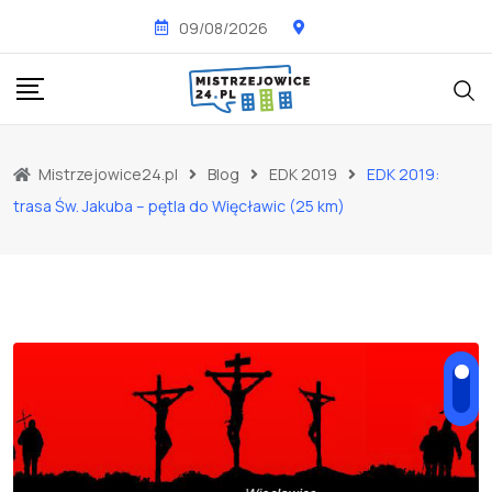
Skip
09/08/2026
to
content
Mistrzejowice24.pl
Blog
EDK 2019
EDK 2019:
trasa Św. Jakuba – pętla do Więcławic (25 km)