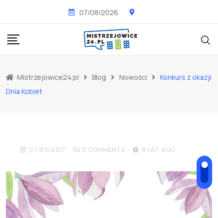
Skip
07/08/2026
to
content
Mistrzejowice24.pl
Blog
Nowości
Konkurs z okazji
NOWOŚCI
WYDARZENIA
Dnia Kobiet
Konkurs z okazji Dnia
Kobiet
07/03/2017
0
COMMENTS
9 LAT AGO