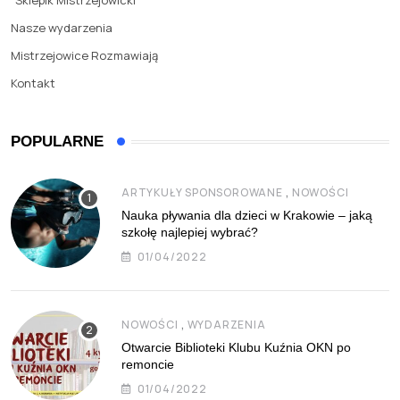
Sklepik Mistrzejowicki
Nasze wydarzenia
Mistrzejowice Rozmawiają
Kontakt
POPULARNE
,
ARTYKUŁY SPONSOROWANE
NOWOŚCI
Nauka pływania dla dzieci w Krakowie – jaką
szkołę najlepiej wybrać?
01/04/2022
,
NOWOŚCI
WYDARZENIA
Otwarcie Biblioteki Klubu Kuźnia OKN po
remoncie
01/04/2022