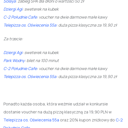
Solaya
: zabieg SPA dla dłoni o wartości 50 zł
Dziergi Agi
: sweterek na kubek
C-2 Południe Cafe
: voucher na dwie darmowe małe kawy
Telepizza os. Oświecenia 55a
: duża pizza klasyczna za 19,90 zł
Za trzecie:
Dziergi Agi
: sweterek na kubek
Park Wodny
: bilet na 100 minut
C-2 Południe Cafe
: voucher na dwie darmowe małe kawy
Telepizza os. Oświecenia 55a
: duża pizza klasyczna za 19,90 zł
Ponadto każda osoba, która weźmie udział w konkursie
dostanie voucher na dużą pizzę klasyczną za 19,90 PLN w
Telepizza os. Oświecenia 55a
oraz 20% kupon zniżkowy do
C-2
Południe Cafe
.