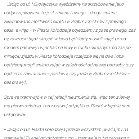
– Jadąc od ul. Mikołajczyka wjeżdżamy na skrzyżowanie jako
podporządkowani, tu jest zmiana i uwaga – druga zmiana –
zlikwidowano możliwość skrętu w Srebrnych Orłów z prawego
pasa, a więc – w Piasta Kołodzieja pojedziemy z pasa prawego, zaś
by zawrócić bądź skręcić w lewo będziemy musieli zająć przed
rondem pas lewy i wjechać na lewy w ruchu okrężnym, on zaś po
minięciu zjazdu w Piasta Kołodzieja rozejdzie się na dwa i oba
będziemy mogli śmiało zająć w zależności od naszej potrzeby (czy
będzie to zawracanie – pas lewy, czy jazda w Srebrnych Orłów –
pas prawy).
Sprawa tramwajów w tej relacji nie zmienia się, więc ten z lewej
ma pierwszeństwo, ten z prawej od pętli os. Piastów będzie nam
ustępował.
– Jadąc od ul. Piasta Kołodzieja przede wszystkim uważajmy na
tramwaje! Tu apel od motorniczych – tramwaje tutaj zarówno z