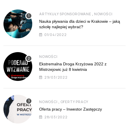
,
ARTYKUŁY SPONSOROWANE
NOWOŚCI
Nauka pływania dla dzieci w Krakowie – jaką
szkołę najlepiej wybrać?
01/04/2022
NOWOŚCI
Ekstremalna Droga Krzyżowa 2022 z
Mistrzejowic już 8 kwietnia
29/03/2022
,
NOWOŚCI
OFERTY PRACY
Oferta pracy – Inwestor Zastępczy
28/03/2022