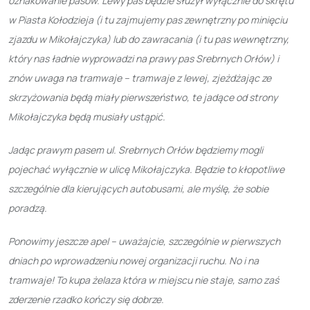
oznakowanie pasów. Lewy pas będzie służył wyłącznie do skrętu
w Piasta Kołodzieja (i tu zajmujemy pas zewnętrzny po minięciu
zjazdu w Mikołajczyka) lub do zawracania (i tu pas wewnętrzny,
który nas ładnie wyprowadzi na prawy pas Srebrnych Orłów) i
znów uwaga na tramwaje – tramwaje z lewej, zjeżdżając ze
skrzyżowania będą miały pierwszeństwo, te jadące od strony
Mikołajczyka będą musiały ustąpić.
Jadąc prawym pasem ul. Srebrnych Orłów będziemy mogli
pojechać wyłącznie w ulicę Mikołajczyka. Będzie to kłopotliwe
szczególnie dla kierujących autobusami, ale myślę, że sobie
poradzą.
Ponowimy jeszcze apel – uważajcie, szczególnie w pierwszych
dniach po wprowadzeniu nowej organizacji ruchu. No i na
tramwaje! To kupa żelaza która w miejscu nie staje, samo zaś
zderzenie rzadko kończy się dobrze.