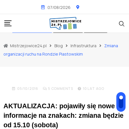
Skip
07/08/2026
to
content
INFRASTRUKTURA
KOMUNIKATY
NOWOŚCI
OSIEDLE BOHATERÓW WRZEŚNIA
Mistrzejowice24.pl
Blog
Infrastruktura
Zmiana
OSIEDLE PIASTÓW
organizacji ruchu na Rondzie Piastowskim
Zmiana organizacji ruchu
na Rondzie Piastowskim
05/10/2016
5
COMMENTS
10 LAT AGO
AKTUALIZACJA: pojawiły się nowe
informacje na znakach: zmiana będzie
od 15.10 (sobota)