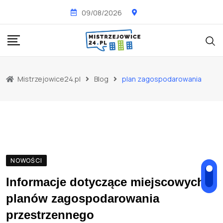
Skip
09/08/2026
to
content
Mistrzejowice24.pl
Blog
plan zagospodarowania
NOWOŚCI
Informacje dotyczące miejscowych
planów zagospodarowania
przestrzennego