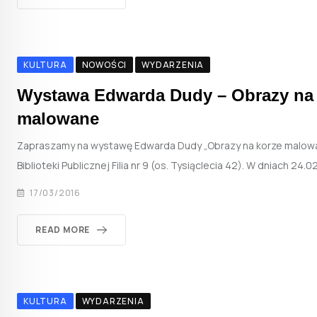
KULTURA
NOWOŚCI
WYDARZENIA
Wystawa Edwarda Dudy – Obrazy na 
malowane
Zapraszamy na wystawę Edwarda Dudy „Obrazy na korze malow
Biblioteki Publicznej Filia nr 9 (os. Tysiąclecia 42). W dniach 24.02
17/03/2016
READ MORE
KULTURA
WYDARZENIA