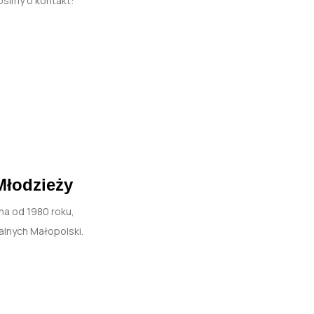
simy o kontakt:
Młodzieży
na od 1980 roku,
lnych Małopolski.