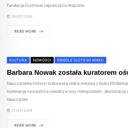
Fundacja Ecotravel zaprasza na Wspólne.
18/03/2016
READ MORE
KULTURA
NOWOŚCI
OSIEDLE ZŁOTEGO WIEKU
Barbara Nowak została kuratorem oś
Nauczycielka historii i krakowska radna miejska z klubu PiS Bar
nominację na kuratora oświaty w woj. małopolskim. „Biurokracja
nauczycieli.
17/03/2016
READ MORE