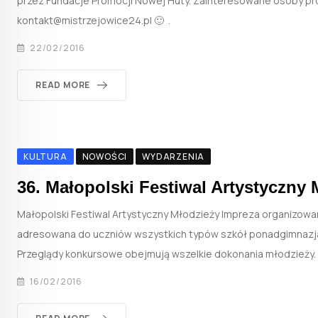
przez Fundacje Promocji Nowej Huty. Zainteresowane osoby pro
kontakt@mistrzejowice24.pl 🙂 .
22/02/2016
READ MORE
KULTURA
NOWOŚCI
WYDARZENIA
36. Małopolski Festiwal Artystyczny 
Małopolski Festiwal Artystyczny Młodzieży Impreza organizowa
adresowana do uczniów wszystkich typów szkół ponadgimnazja
Przeglądy konkursowe obejmują wszelkie dokonania młodzieży.
16/02/2016