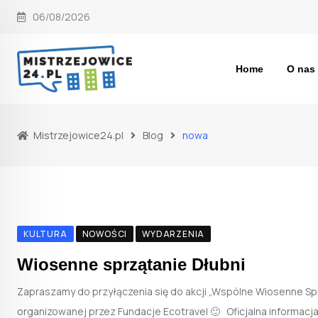
Skip
06/08/2026
to
content
Home
O nas
Mistrzejowice24.pl
Blog
nowa
KULTURA
NOWOŚCI
WYDARZENIA
Wiosenne sprzątanie Dłubni
Zapraszamy do przyłączenia się do akcji „Wspólne Wiosenne Spr
organizowanej przez Fundacje Ecotravel 🙂 Oficjalna informacj