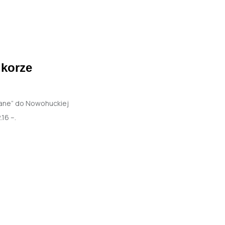
korze
ane” do Nowohuckiej
.16 –.