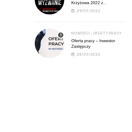
Krzyżowa 2022 z
Mistrzejowic już 8 kwietnia
29/03/2022
,
NOWOŚCI
OFERTY PRACY
Oferta pracy – Inwestor
Zastępczy
28/03/2022