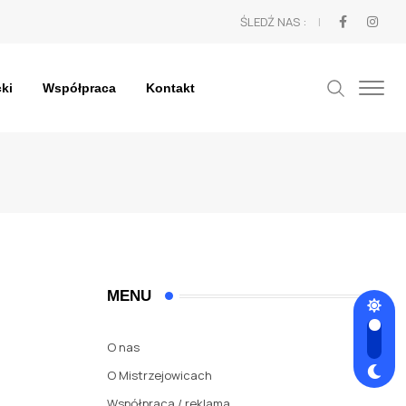
ŚLEDŹ NAS :
cki
Współpraca
Kontakt
MENU
O nas
O Mistrzejowicach
Współpraca / reklama