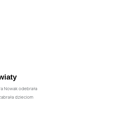
wiaty
bara Nowak odebrała
 zabrała dzieciom