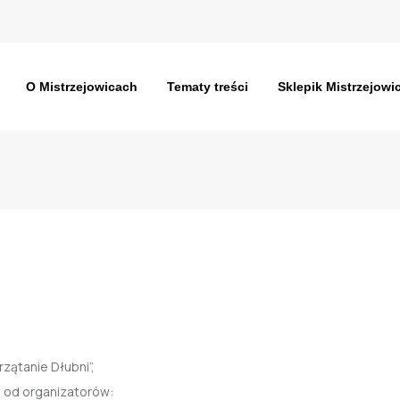
O Mistrzejowicach
Tematy treści
Sklepik Mistrzejowi
zątanie Dłubni”,
a od organizatorów: