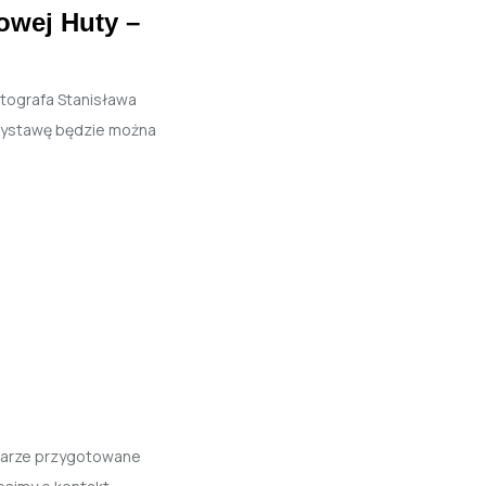
owej Huty –
tografa Stanisława
 Wystawę będzie można
darze przygotowane