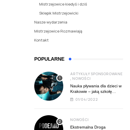
Mistrzejowice kiedyś i dziś
Sklepik Mistrzejowicki
Nasze wydarzenia
Mistrzejowice Rozmawiają
Kontakt
POPULARNE
ARTYKUŁY SPONSOROWANE
,
NOWOŚCI
Nauka pływania dla dzieci w
Krakowie – jaką szkołę
najlepiej wybrać?
01/04/2022
NOWOŚCI
Ekstremalna Droga