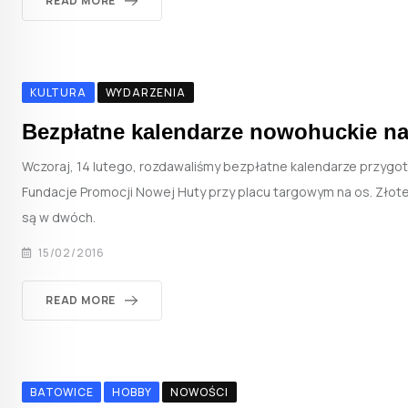
READ MORE
KULTURA
WYDARZENIA
Bezpłatne kalendarze nowohuckie na
Wczoraj, 14 lutego, rozdawaliśmy bezpłatne kalendarze przyg
Fundacje Promocji Nowej Huty przy placu targowym na os. Złot
są w dwóch.
15/02/2016
READ MORE
BATOWICE
HOBBY
NOWOŚCI