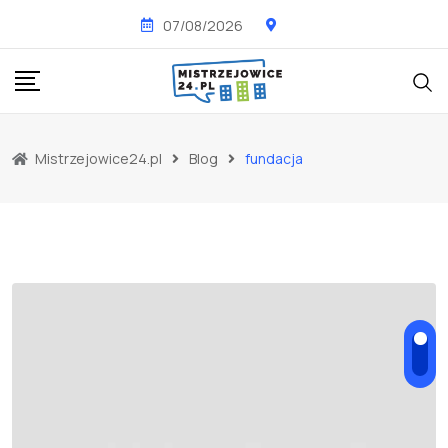
Skip
07/08/2026
to
content
Mistrzejowice24.pl
Blog
fundacja