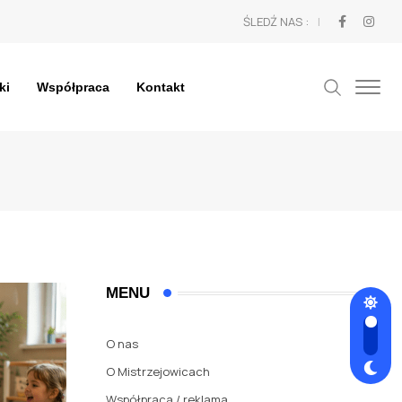
ŚLEDŹ NAS :
ki
Współpraca
Kontakt
MENU
O nas
O Mistrzejowicach
Współpraca / reklama