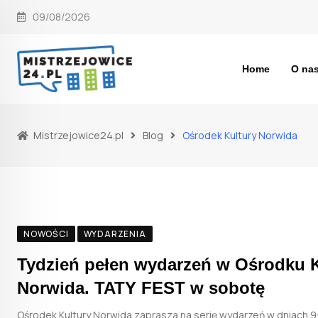
Skip
09/08/2026
to
content
Home
O na
Mistrzejowice24.pl
Blog
Ośrodek Kultury Norwida
NOWOŚCI
WYDARZENIA
Tydzień pełen wydarzeń w Ośrodku K
Norwida. TATY FEST w sobotę
Ośrodek Kultury Norwida zaprasza na serię wydarzeń w dniach 9