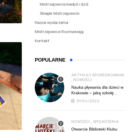
Mistrzejowice kiedyś i dziś
Sklepik Mistrzejowicki
Nasze wydarzenia
Mistrzejowice Rozmawiają
Kontakt
POPULARNE
ARTYKUŁY SPONSOROWANE
,
NOWOŚCI
Nauka pływania dla dzieci w
Krakowie – jaką szkołę
najlepiej wybrać?
01/04/2022
,
NOWOŚCI
WYDARZENIA
Otwarcie Biblioteki Klubu