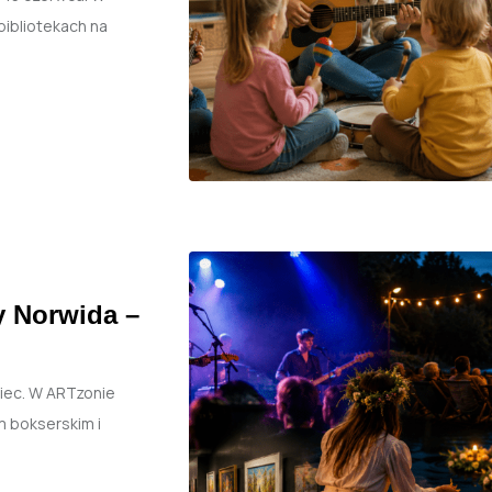
ibliotekach na
 Norwida –
iec. W ARTzonie
m bokserskim i