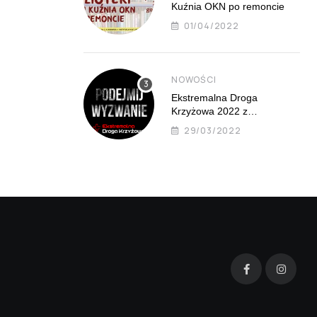
Kuźnia OKN po remoncie
01/04/2022
NOWOŚCI
Ekstremalna Droga
Krzyżowa 2022 z
Mistrzejowic już 8 kwietnia
29/03/2022