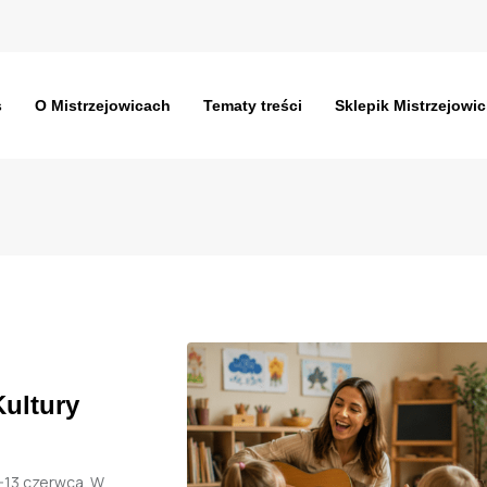
s
O Mistrzejowicach
Tematy treści
Sklepik Mistrzejowic
ultury
-13 czerwca. W