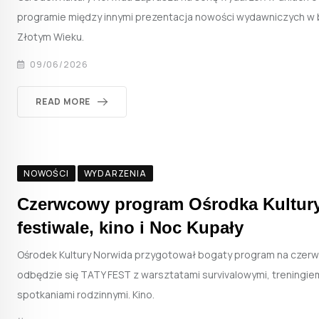
programie między innymi prezentacja nowości wydawniczych w b
Złotym Wieku.
09/06/2026
READ MORE
NOWOŚCI
WYDARZENIA
Czerwcowy program Ośrodka Kultury
festiwale, kino i Noc Kupały
Ośrodek Kultury Norwida przygotował bogaty program na czerw
odbędzie się TATY FEST z warsztatami survivalowymi, treningie
spotkaniami rodzinnymi. Kino.