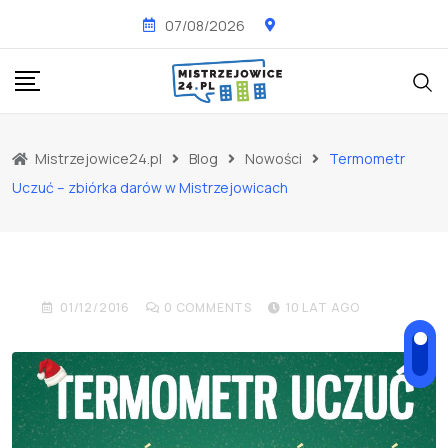
Skip
07/08/2026
to
content
NOWOŚCI
WYDARZENIA
Mistrzejowice24.pl
Blog
Nowości
Termometr
Termometr Uczuć –
Uczuć – zbiórka darów w Mistrzejowicach
zbiórka darów w
Mistrzejowicach
01/12/2016
0
COMMENTS
10 LAT AGO