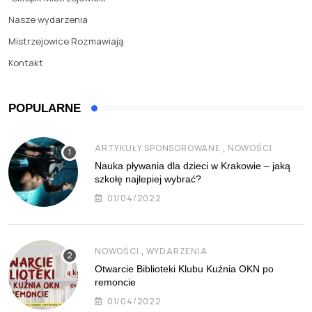
Nasze wydarzenia
Mistrzejowice Rozmawiają
Kontakt
POPULARNE
,
ARTYKUŁY SPONSOROWANE
NOWOŚCI
Nauka pływania dla dzieci w Krakowie – jaką
szkołę najlepiej wybrać?
01/04/2022
,
NOWOŚCI
WYDARZENIA
Otwarcie Biblioteki Klubu Kuźnia OKN po
remoncie
01/04/2022