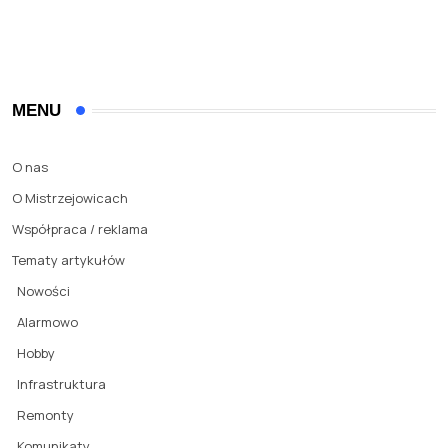
MENU
O nas
O Mistrzejowicach
Współpraca / reklama
Tematy artykułów
Nowości
Alarmowo
Hobby
Infrastruktura
Remonty
Komunikaty