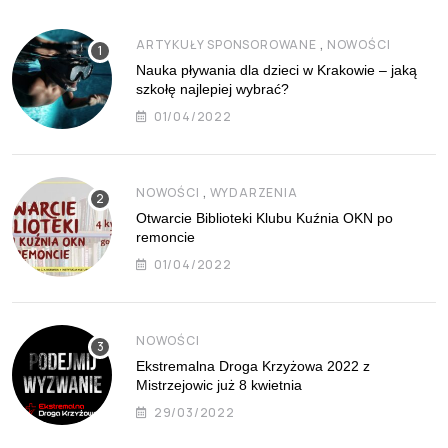
,
ARTYKUŁY SPONSOROWANE
NOWOŚCI
Nauka pływania dla dzieci w Krakowie – jaką
szkołę najlepiej wybrać?
01/04/2022
,
NOWOŚCI
WYDARZENIA
Otwarcie Biblioteki Klubu Kuźnia OKN po
remoncie
01/04/2022
NOWOŚCI
Ekstremalna Droga Krzyżowa 2022 z
Mistrzejowic już 8 kwietnia
29/03/2022