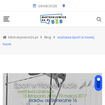
Skip
09/08/2026
to
content
Mistrzejowice24.pl
Blog
wystawa sport w nowej
hucie