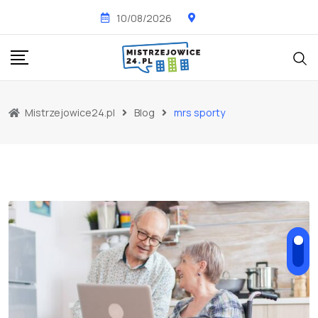
Skip
10/08/2026
to
content
Mistrzejowice24.pl
Blog
mrs sporty