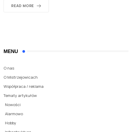
READ MORE
MENU
O nas
O Mistrzejowicach
Współpraca / reklama
Tematy artykułów
Nowości
Alarmowo
Hobby
Infrastruktura