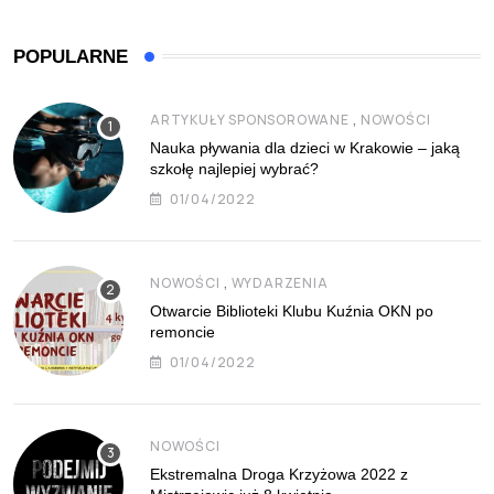
POPULARNE
,
ARTYKUŁY SPONSOROWANE
NOWOŚCI
Nauka pływania dla dzieci w Krakowie – jaką
szkołę najlepiej wybrać?
01/04/2022
,
NOWOŚCI
WYDARZENIA
Otwarcie Biblioteki Klubu Kuźnia OKN po
remoncie
01/04/2022
NOWOŚCI
Ekstremalna Droga Krzyżowa 2022 z