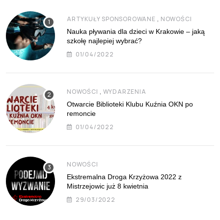
,
ARTYKUŁY SPONSOROWANE
NOWOŚCI
Nauka pływania dla dzieci w Krakowie – jaką
szkołę najlepiej wybrać?
01/04/2022
,
NOWOŚCI
WYDARZENIA
Otwarcie Biblioteki Klubu Kuźnia OKN po
remoncie
01/04/2022
NOWOŚCI
Ekstremalna Droga Krzyżowa 2022 z
Mistrzejowic już 8 kwietnia
29/03/2022