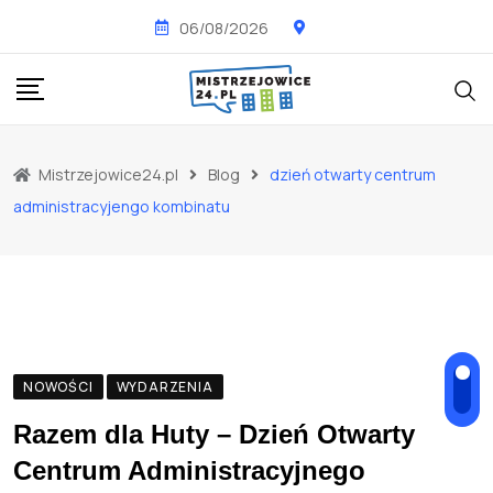
Skip
06/08/2026
to
content
Mistrzejowice24.pl
Blog
dzień otwarty centrum
administracyjengo kombinatu
NOWOŚCI
WYDARZENIA
Razem dla Huty – Dzień Otwarty
Centrum Administracyjnego