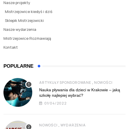
Nasze projekty
Mistrzejowice kiedyś i dziś
Sklepik Mistrzejowicki
Nasze wydarzenia
Mistrzejowice Rozmawiają
Kontakt
POPULARNE
,
ARTYKUŁY SPONSOROWANE
NOWOŚCI
Nauka pływania dla dzieci w Krakowie – jaką
szkołę najlepiej wybrać?
01/04/2022
,
NOWOŚCI
WYDARZENIA