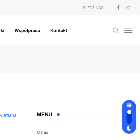
ŚLEDŹ NAS :
cki
Współpraca
Kontakt
W
WYDARZENIA
MENU
wietlana
O nas