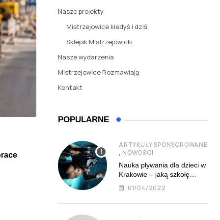
Nasze projekty
Mistrzejowice kiedyś i dziś
Sklepik Mistrzejowicki
Nasze wydarzenia
Mistrzejowice Rozmawiają
Kontakt
POPULARNE
NOWOŚCI
ARTYKUŁY SPONSOROWANE
,
NOWOŚCI
prace
KST IV do Mistrzejowic gotowy 31 sierpnia 202
Nauka pływania dla dzieci w
01/06/2026
Krakowie – jaką szkołę
najlepiej wybrać?
01/04/2022