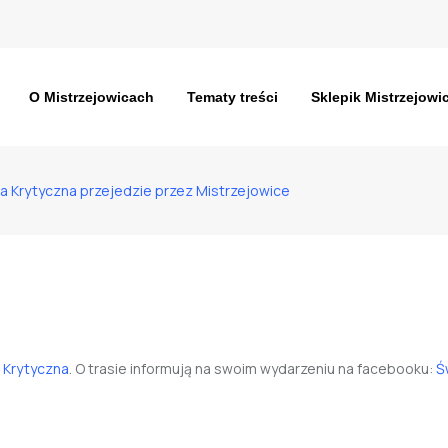
O Mistrzejowicach
Tematy treści
Sklepik Mistrzejowi
 Krytyczna przejedzie przez Mistrzejowice
ÓW WRZEŚNIA
OSIEDLE MISTRZEJOWICE NOWE
OSIEDLE PIASTÓ
rzejedzie przez Mistrzejowice
 Krytyczna
. O trasie informują na swoim wydarzeniu na facebooku:
Ś