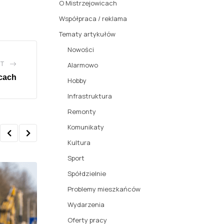
O Mistrzejowicach
Współpraca / reklama
Tematy artykułów
Nowości
ST
Alarmowo
icach
Hobby
Infrastruktura
Remonty
Komunikaty
Kultura
Sport
Spółdzielnie
Problemy mieszkańców
Wydarzenia
Oferty pracy