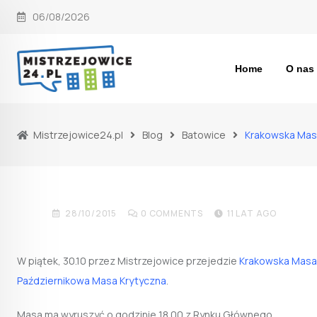
Skip
06/08/2026
to
content
Home
O nas
Mistrzejowice24.pl
Blog
Batowice
Krakowska Masa
BATOWICE
HOBBY
NOWOŚCI
OSIEDLE BOHATER
Krakowska Masa Krytyczna p
28/10/2015
0
COMMENTS
11 LAT AGO
W piątek, 30.10 przez Mistrzejowice przejedzie
Krakowska Masa
Październikowa Masa Krytyczna
.
Masa ma wyruszyć o godzinie 18.00 z Rynku Głównego.