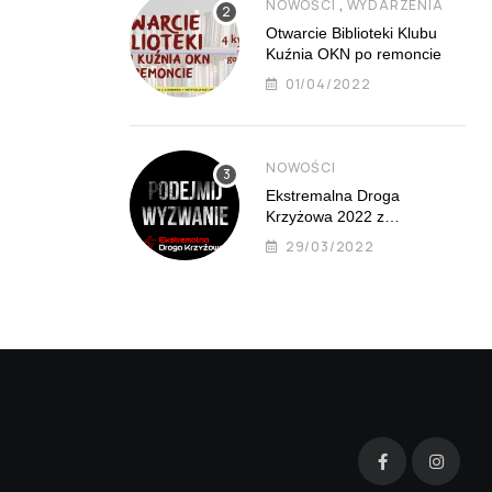
,
NOWOŚCI
WYDARZENIA
Otwarcie Biblioteki Klubu
Kuźnia OKN po remoncie
01/04/2022
NOWOŚCI
Ekstremalna Droga
Krzyżowa 2022 z
Mistrzejowic już 8 kwietnia
29/03/2022