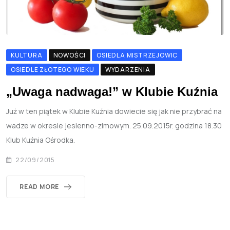
KULTURA
NOWOŚCI
OSIEDLA MISTRZEJOWIC
OSIEDLE ZŁOTEGO WIEKU
WYDARZENIA
„Uwaga nadwaga!” w Klubie Kuźnia
Już w ten piątek w Klubie Kuźnia dowiecie się jak nie przybrać na
wadze w okresie jesienno-zimowym. 25.09.2015r. godzina 18.30
Klub Kuźnia Ośrodka.
22/09/2015
READ MORE