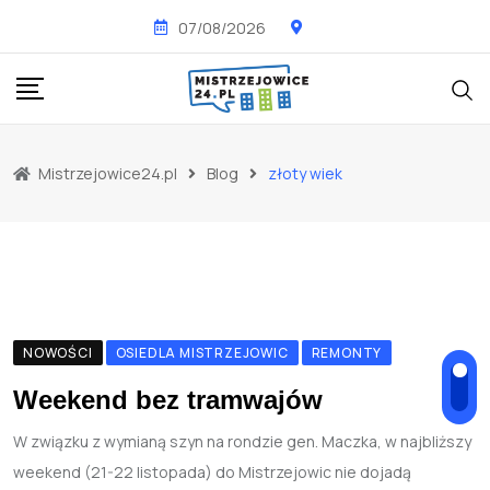
Skip
07/08/2026
to
content
Mistrzejowice24.pl
Blog
złoty wiek
NOWOŚCI
OSIEDLA MISTRZEJOWIC
REMONTY
Weekend bez tramwajów
W związku z wymianą szyn na rondzie gen. Maczka, w najbliższy
weekend (21-22 listopada) do Mistrzejowic nie dojadą