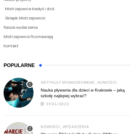
Mistrzejowice kiedyś i dziś
Sklepik Mistrzejowicki
Nasze wydarzenia
Mistrzejowice Rozmawiają
Kontakt
POPULARNE
,
ARTYKUŁY SPONSOROWANE
NOWOŚCI
Nauka pływania dla dzieci w Krakowie – jaką
szkołę najlepiej wybrać?
01/04/2022
,
NOWOŚCI
WYDARZENIA