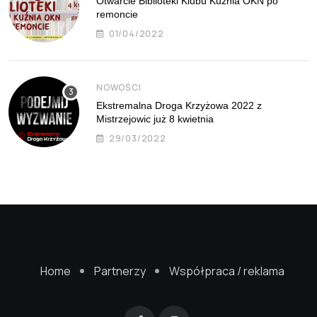
Otwarcie Biblioteki Klubu Kuźnia OKN po
remoncie
01/04/2022
NOWOŚCI
Ekstremalna Droga Krzyżowa 2022 z
Mistrzejowic już 8 kwietnia
29/03/2022
Home
Partnerzy
Współpraca / reklama