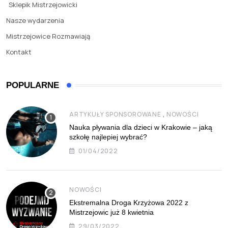
Sklepik Mistrzejowicki
Nasze wydarzenia
Mistrzejowice Rozmawiają
Kontakt
POPULARNE
,
ARTYKUŁY SPONSOROWANE
NOWOŚCI
Nauka pływania dla dzieci w Krakowie – jaką
szkołę najlepiej wybrać?
01/04/2022
NOWOŚCI
Ekstremalna Droga Krzyżowa 2022 z
Mistrzejowic już 8 kwietnia
29/03/2022