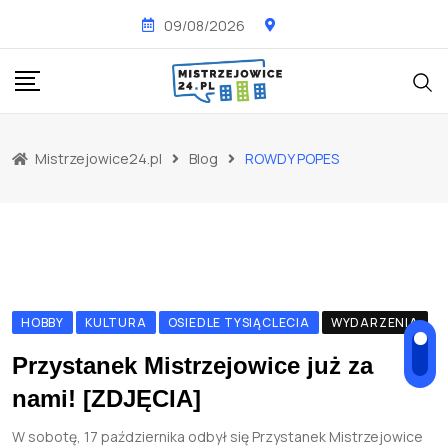
Skip
09/08/2026
to
content
Mistrzejowice24.pl
Blog
ROWDY POPES
HOBBY
KULTURA
OSIEDLE TYSIĄCLECIA
WYDARZENIA
Przystanek Mistrzejowice już za
nami! [ZDJĘCIA]
W sobotę, 17 października odbył się Przystanek Mistrzejowice