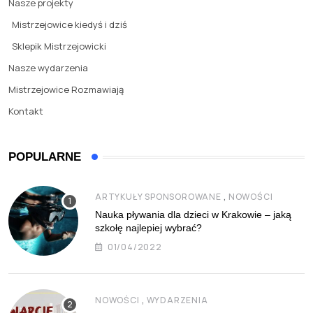
Nasze projekty
Mistrzejowice kiedyś i dziś
Sklepik Mistrzejowicki
Nasze wydarzenia
Mistrzejowice Rozmawiają
Kontakt
POPULARNE
,
ARTYKUŁY SPONSOROWANE
NOWOŚCI
Nauka pływania dla dzieci w Krakowie – jaką
szkołę najlepiej wybrać?
01/04/2022
,
NOWOŚCI
WYDARZENIA