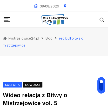
Skip
08/08/2026
to
content
Mistrzejowice24.pl
Blog
red bull bitwa o
mistrzejowice
KULTURA
NOWOŚCI
Wideo relacja z Bitwy o
Mistrzejowice vol. 5