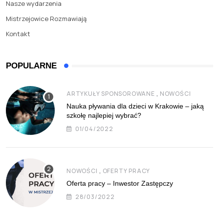
Nasze wydarzenia
Mistrzejowice Rozmawiają
Kontakt
POPULARNE
,
ARTYKUŁY SPONSOROWANE
NOWOŚCI
Nauka pływania dla dzieci w Krakowie – jaką
szkołę najlepiej wybrać?
01/04/2022
,
NOWOŚCI
OFERTY PRACY
Oferta pracy – Inwestor Zastępczy
28/03/2022