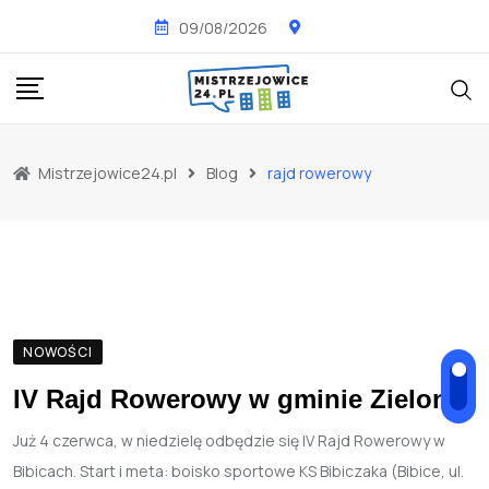
Skip
09/08/2026
to
content
Mistrzejowice24.pl
Blog
rajd rowerowy
NOWOŚCI
IV Rajd Rowerowy w gminie Zielonki
Już 4 czerwca, w niedzielę odbędzie się IV Rajd Rowerowy w
Bibicach. Start i meta: boisko sportowe KS Bibiczaka (Bibice, ul.