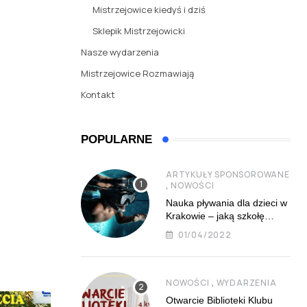
Mistrzejowice kiedyś i dziś
Sklepik Mistrzejowicki
Nasze wydarzenia
Mistrzejowice Rozmawiają
Kontakt
POPULARNE
ARTYKUŁY SPONSOROWANE
,
NOWOŚCI
Nauka pływania dla dzieci w
Krakowie – jaką szkołę
najlepiej wybrać?
01/04/2022
,
NOWOŚCI
WYDARZENIA
Otwarcie Biblioteki Klubu