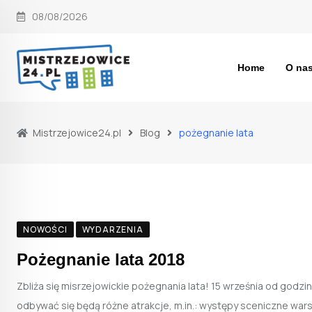
Skip
08/08/2026
to
content
Home
O na
Mistrzejowice24.pl
Blog
pożegnanie lata
NOWOŚCI
WYDARZENIA
Pożegnanie lata 2018
Zbliża się misrzejowickie pożegnania lata! 15 września od godzi
odbywać się będą różne atrakcje, m.in.: występy sceniczne war