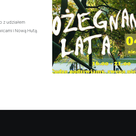
o z udziałem
wicami i Nową Hutą.