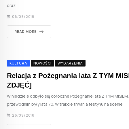
oraz.
08/09/2018
READ MORE
KULTURA
NOWOŚCI
WYDARZENIA
Relacja z Pożegnania lata Z TYM MI
ZDJĘĆ]
W niedziele odbyło się coroczne Pożegnanie lata Z TYM MISIE
przewodnim były lata 70. W trakcie trwania festynu na scenie.
26/09/2016