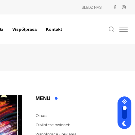
ŚLEDŹ NAS :
ki
Współpraca
Kontakt
MENU
O nas
O Mistrzejowicach
Współpraca / reklama