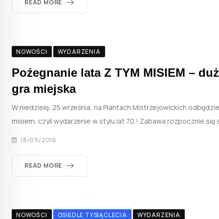
READ MORE
NOWOŚCI
WYDARZENIA
Pożegnanie lata Z TYM MISIEM – dużo
gra miejska
W niedzielę, 25 września, na Plantach Mistrzejowickich odbędzie
misiem, czyli wydarzenie w stylu lat 70.! Zabawa rozpocznie się 
18/09/2016
READ MORE
NOWOŚCI
OSIEDLE TYSIĄCLECIA
WYDARZENIA