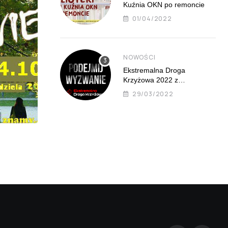
Kuźnia OKN po remoncie
01/04/2022
NOWOŚCI
Ekstremalna Droga
Krzyżowa 2022 z
Mistrzejowic już 8 kwietnia
29/03/2022