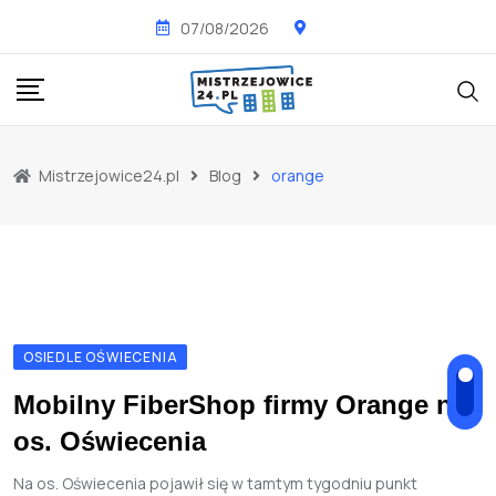
Skip
07/08/2026
to
content
Mistrzejowice24.pl
Blog
orange
OSIEDLE OŚWIECENIA
Mobilny FiberShop firmy Orange na
os. Oświecenia
Na os. Oświecenia pojawił się w tamtym tygodniu punkt