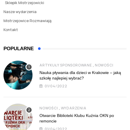
Sklepik Mistrzejowicki
Nasze wydarzenia
Mistrzejowice Rozmawiają
Kontakt
POPULARNE
,
ARTYKUŁY SPONSOROWANE
NOWOŚCI
Nauka pływania dla dzieci w Krakowie – jaką
szkołę najlepiej wybrać?
01/04/2022
,
NOWOŚCI
WYDARZENIA
Otwarcie Biblioteki Klubu Kuźnia OKN po
remoncie
01/04/2022