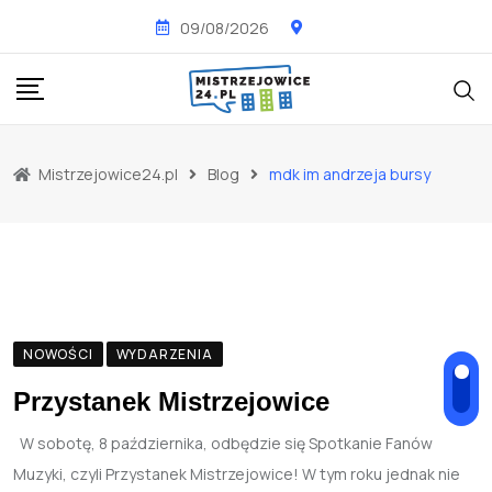
Skip
09/08/2026
to
content
Mistrzejowice24.pl
Blog
mdk im andrzeja bursy
NOWOŚCI
WYDARZENIA
Przystanek Mistrzejowice
W sobotę, 8 października, odbędzie się Spotkanie Fanów
Muzyki, czyli Przystanek Mistrzejowice! W tym roku jednak nie