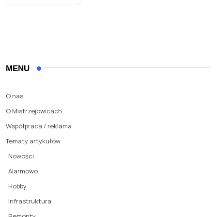
MENU
O nas
O Mistrzejowicach
Współpraca / reklama
Tematy artykułów
Nowości
Alarmowo
Hobby
Infrastruktura
Remonty