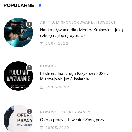
POPULARNE
,
ARTYKUŁY SPONSOROWANE
NOWOŚCI
Nauka pływania dla dzieci w Krakowie – jaką
szkołę najlepiej wybrać?
01/04/2022
NOWOŚCI
Ekstremalna Droga Krzyżowa 2022 z
Mistrzejowic już 8 kwietnia
29/03/2022
,
NOWOŚCI
OFERTY PRACY
Oferta pracy – Inwestor Zastępczy
28/03/2022