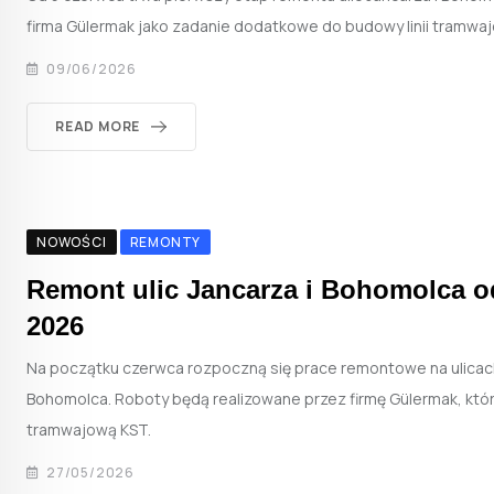
firma Gülermak jako zadanie dodatkowe do budowy linii tramwaj
09/06/2026
READ MORE
NOWOŚCI
REMONTY
Remont ulic Jancarza i Bohomolca o
2026
Na początku czerwca rozpoczną się prace remontowe na ulicach
Bohomolca. Roboty będą realizowane przez firmę Gülermak, która
tramwajową KST.
27/05/2026