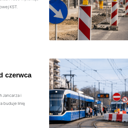
owej KST.
d czerwca
 Jancarza i
 buduje linię