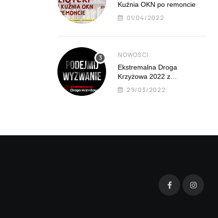
Kuźnia OKN po remoncie
01/04/2022
NOWOŚCI
Ekstremalna Droga
Krzyżowa 2022 z
Mistrzejowic już 8 kwietnia
29/03/2022