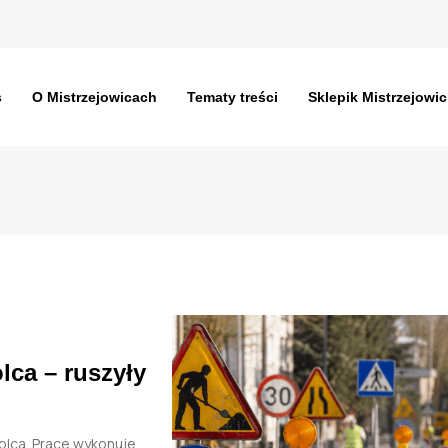
s
O Mistrzejowicach
Tematy treści
Sklepik Mistrzejowic
lca – ruszyły
olca. Prace wykonuje