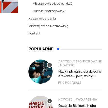
Mistrzejowice kiedyś i dziś
Sklepik Mistrzejowicki
Nasze wydarzenia
Mistrzejowice Rozmawiają
Kontakt
POPULARNE
ARTYKUŁY SPONSOROWANE
,
NOWOŚCI
Nauka pływania dla dzieci w
Krakowie – jaką szkołę
najlepiej wybrać?
01/04/2022
,
NOWOŚCI
WYDARZENIA
Otwarcie Biblioteki Klubu