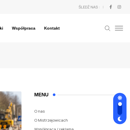
ŚLEDŹ NAS :
ki
Współpraca
Kontakt
MENU
O nas
O Mistrzejowicach
Współpraca / reklama