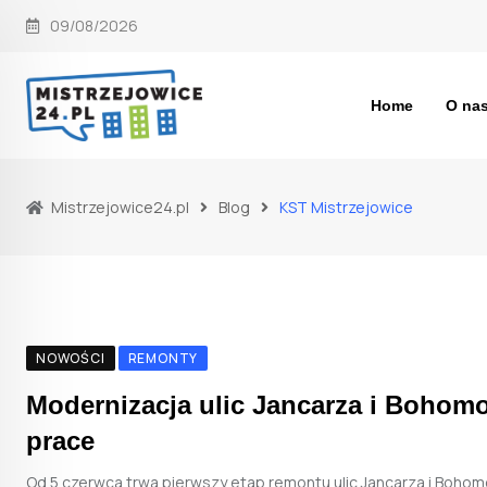
Skip
09/08/2026
to
content
Home
O na
Mistrzejowice24.pl
Blog
KST Mistrzejowice
NOWOŚCI
REMONTY
Modernizacja ulic Jancarza i Bohomo
prace
Od 5 czerwca trwa pierwszy etap remontu ulic Jancarza i Bohom