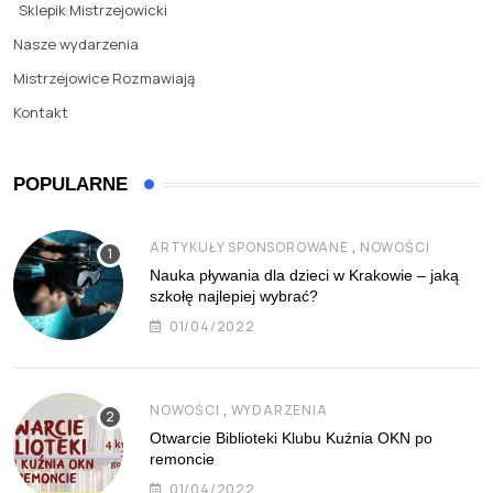
Sklepik Mistrzejowicki
Nasze wydarzenia
Mistrzejowice Rozmawiają
Kontakt
POPULARNE
,
ARTYKUŁY SPONSOROWANE
NOWOŚCI
Nauka pływania dla dzieci w Krakowie – jaką
szkołę najlepiej wybrać?
01/04/2022
,
NOWOŚCI
WYDARZENIA
Otwarcie Biblioteki Klubu Kuźnia OKN po
remoncie
01/04/2022