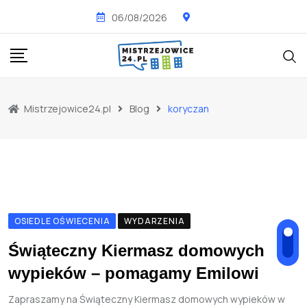
Skip
06/08/2026
to
content
Mistrzejowice24.pl
Blog
koryczan
OSIEDLE OŚWIECENIA
WYDARZENIA
Świąteczny Kiermasz domowych
wypieków – pomagamy Emilowi
Zapraszamy na Świąteczny Kiermasz domowych wypieków w