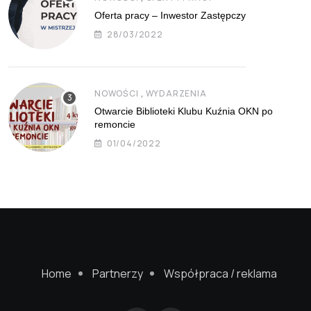
Oferta pracy – Inwestor Zastępczy
28/03/2022
,
NOWOŚCI
WYDARZENIA
Otwarcie Biblioteki Klubu Kuźnia OKN po
remoncie
01/04/2022
Home
Partnerzy
Współpraca / reklama