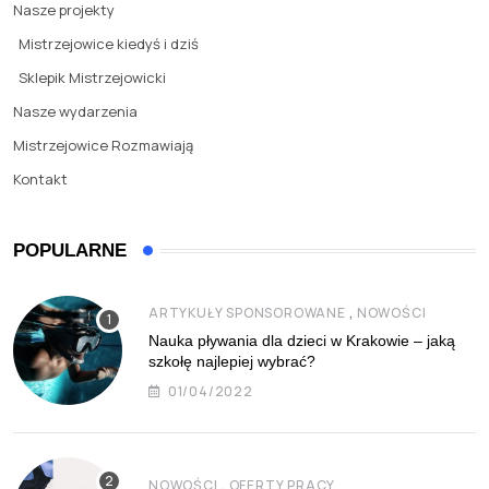
Nasze projekty
Mistrzejowice kiedyś i dziś
Sklepik Mistrzejowicki
Nasze wydarzenia
Mistrzejowice Rozmawiają
Kontakt
POPULARNE
,
ARTYKUŁY SPONSOROWANE
NOWOŚCI
Nauka pływania dla dzieci w Krakowie – jaką
szkołę najlepiej wybrać?
01/04/2022
,
NOWOŚCI
OFERTY PRACY