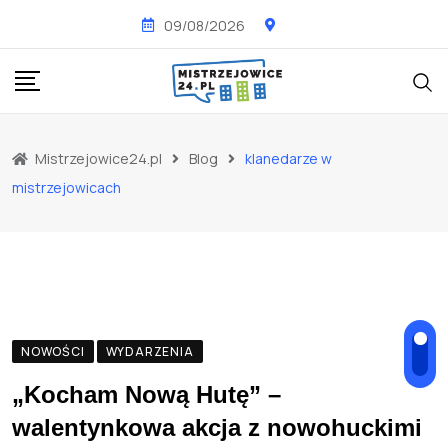
Skip
09/08/2026
to
content
Mistrzejowice24.pl
Blog
klanedarze w
mistrzejowicach
NOWOŚCI
WYDARZENIA
„Kocham Nową Hutę” –
walentynkowa akcja z nowohuckimi