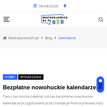
Skip
06/08/2026
to
content
Mistrzejowice24.pl
Blog
kalendarze
HOBBY
WYDARZENIA
Bezpłatne nowohuckie kalendarze
Cały czas można odebrać od nas bezpłatne nowohuckie
kalendarze przygotowane przez Fundacje Promocji Nowej Huty.