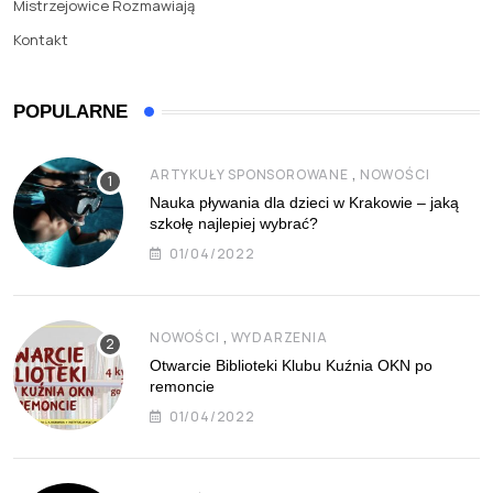
Mistrzejowice Rozmawiają
Kontakt
POPULARNE
,
ARTYKUŁY SPONSOROWANE
NOWOŚCI
Nauka pływania dla dzieci w Krakowie – jaką
szkołę najlepiej wybrać?
01/04/2022
,
NOWOŚCI
WYDARZENIA
Otwarcie Biblioteki Klubu Kuźnia OKN po
remoncie
01/04/2022