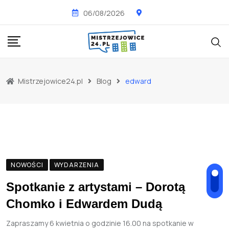
Skip
06/08/2026
to
content
Mistrzejowice24.pl
Blog
edward
NOWOŚCI
WYDARZENIA
Spotkanie z artystami – Dorotą
Chomko i Edwardem Dudą
Zapraszamy 6 kwietnia o godzinie 16.00 na spotkanie w