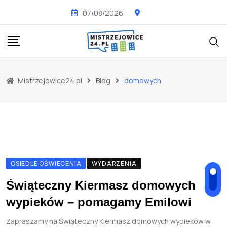
Skip
07/08/2026
to
content
Mistrzejowice24.pl
Blog
domowych
OSIEDLE OŚWIECENIA
WYDARZENIA
Świąteczny Kiermasz domowych
wypieków – pomagamy Emilowi
Zapraszamy na Świąteczny Kiermasz domowych wypieków w