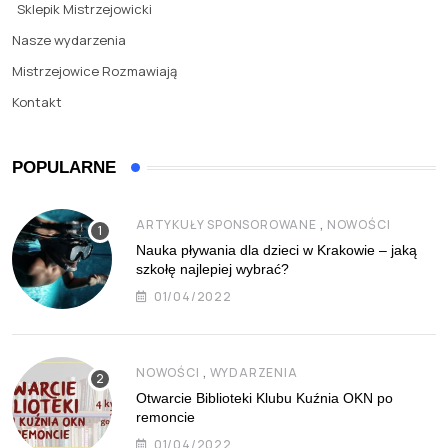
Sklepik Mistrzejowicki
Nasze wydarzenia
Mistrzejowice Rozmawiają
Kontakt
POPULARNE
,
ARTYKUŁY SPONSOROWANE
NOWOŚCI
Nauka pływania dla dzieci w Krakowie – jaką
szkołę najlepiej wybrać?
01/04/2022
,
NOWOŚCI
WYDARZENIA
Otwarcie Biblioteki Klubu Kuźnia OKN po
remoncie
01/04/2022