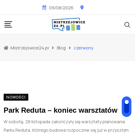
Skip
09/08/2026
to
content
Mistrzejowice24.pl
Blog
czerwony
NOWOŚCI
Park Reduta – koniec warsztatów
W sobotę, 28 listopada zakończyły się warsztaty planowania
Parku Reduta, którego budowa rozpocznie się już w przyszłym