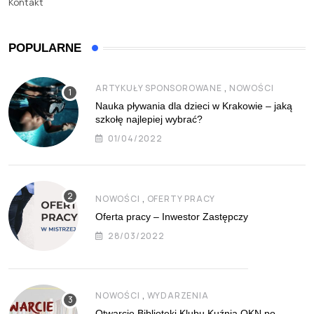
Kontakt
POPULARNE
,
ARTYKUŁY SPONSOROWANE
NOWOŚCI
Nauka pływania dla dzieci w Krakowie – jaką
szkołę najlepiej wybrać?
01/04/2022
,
NOWOŚCI
OFERTY PRACY
Oferta pracy – Inwestor Zastępczy
28/03/2022
,
NOWOŚCI
WYDARZENIA
Otwarcie Biblioteki Klubu Kuźnia OKN po