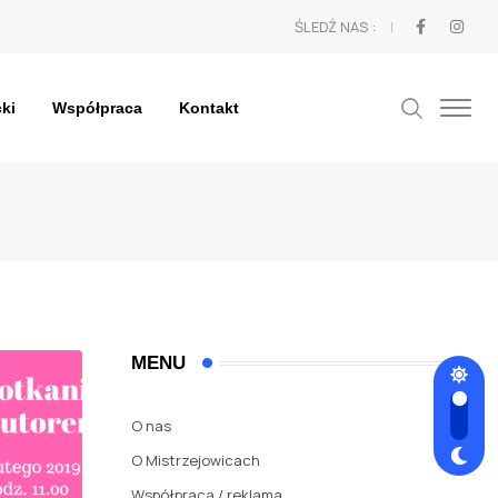
ŚLEDŹ NAS :
cki
Współpraca
Kontakt
MENU
O nas
O Mistrzejowicach
Współpraca / reklama