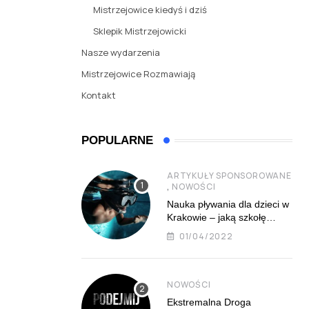
Mistrzejowice kiedyś i dziś
Sklepik Mistrzejowicki
Nasze wydarzenia
Mistrzejowice Rozmawiają
Kontakt
POPULARNE
ARTYKUŁY SPONSOROWANE
,
NOWOŚCI
Nauka pływania dla dzieci w
Krakowie – jaką szkołę
najlepiej wybrać?
01/04/2022
NOWOŚCI
Ekstremalna Droga