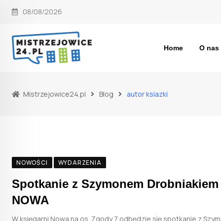
Skip
08/08/2026
to
content
Home
O nas
Mistrzejowice24.pl
Blog
autor ksiazki
NOWOŚCI
WYDARZENIA
Spotkanie z Szymonem Drobniakiem 
NOWA
W księgarni Nowa na os. Zgody 7 odbędzie się spotkanie z Szy