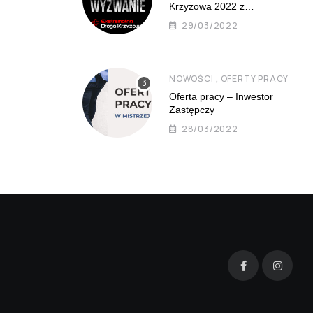
Krzyżowa 2022 z
Mistrzejowic już 8 kwietnia
29/03/2022
,
NOWOŚCI
OFERTY PRACY
Oferta pracy – Inwestor
Zastępczy
28/03/2022