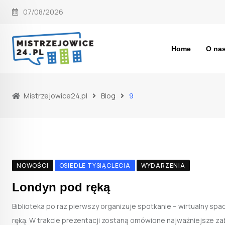
Skip
07/08/2026
to
content
Home
O na
Mistrzejowice24.pl
Blog
9
NOWOŚCI
OSIEDLE TYSIĄCLECIA
WYDARZENIA
Londyn pod ręką
Biblioteka po raz pierwszy organizuje spotkanie – wirtualny spa
ręką. W trakcie prezentacji zostaną omówione najważniejsze zabyt