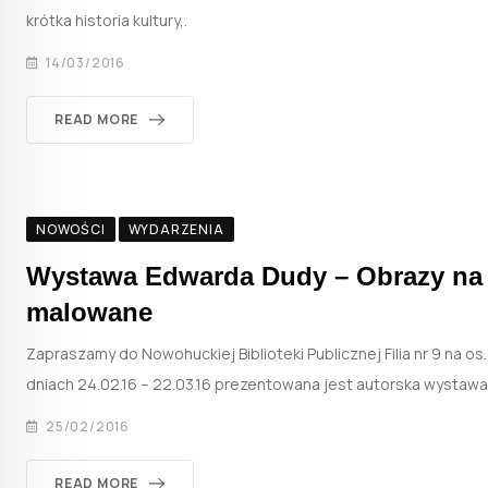
krótka historia kultury,.
14/03/2016
READ MORE
NOWOŚCI
WYDARZENIA
Wystawa Edwarda Dudy – Obrazy na 
malowane
Zapraszamy do Nowohuckiej Biblioteki Publicznej Filia nr 9 na os.
dniach 24.02.16 – 22.03.16 prezentowana jest autorska wystaw
25/02/2016
READ MORE