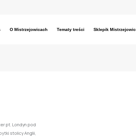
s
O Mistrzejowicach
Tematy treści
Sklepik Mistrzejowic
cer pt. Londyn pod
ki stolicy Anglii,