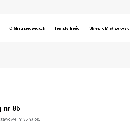
s
O Mistrzejowicach
Tematy treści
Sklepik Mistrzejowic
 nr 85
tawowej nr 85 na os.