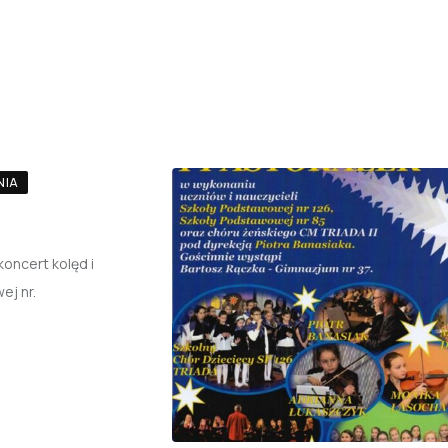
NIA
koncert kolęd i
ej nr.