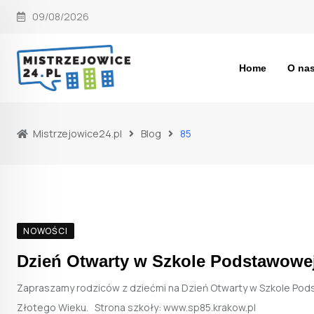
Skip
09/08/2026
to
content
Home
O na
Mistrzejowice24.pl
Blog
85
NOWOŚCI
Dzień Otwarty w Szkole Podstawowej
Zapraszamy rodziców z dziećmi na Dzień Otwarty w Szkole Pods
Złotego Wieku. Strona szkoły: www.sp85.krakow.pl