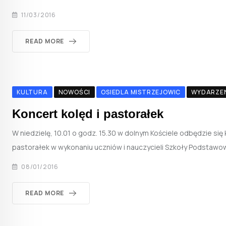
11/03/2016
READ MORE
KULTURA
NOWOŚCI
OSIEDLA MISTRZEJOWIC
WYDARZE
Koncert kolęd i pastorałek
W niedzielę, 10.01 o godz. 15.30 w dolnym Kościele odbędzie się 
pastorałek w wykonaniu uczniów i nauczycieli Szkoły Podstawow
08/01/2016
READ MORE