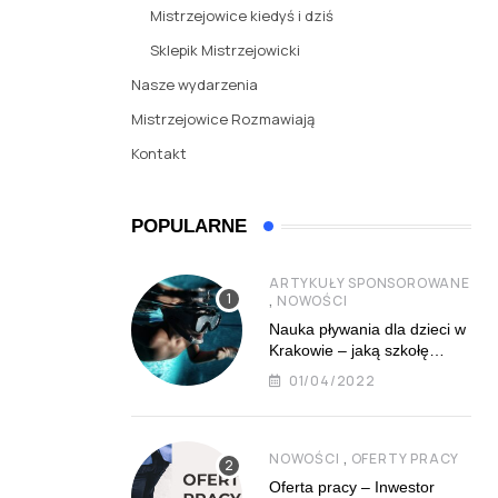
Mistrzejowice kiedyś i dziś
Sklepik Mistrzejowicki
Nasze wydarzenia
Mistrzejowice Rozmawiają
Kontakt
POPULARNE
ARTYKUŁY SPONSOROWANE
,
NOWOŚCI
Nauka pływania dla dzieci w
Krakowie – jaką szkołę
najlepiej wybrać?
01/04/2022
,
NOWOŚCI
OFERTY PRACY
Oferta pracy – Inwestor