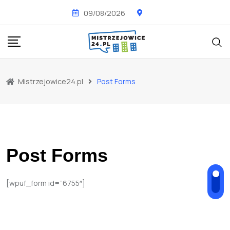
Skip
09/08/2026
to
content
Mistrzejowice24.pl
Post Forms
Post Forms
[wpuf_form id=”6755″]