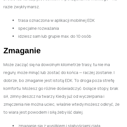
razie zwykły marsz.
trasa oznaczona w aplikacji mobilnej EDK
specjalne rozważania
idziesz sam lub grupie max. do 10 osób
Zmaganie
Może zacząć się na dowolnym kilometrze trasy, tu nie ma
reguły, może minąć lub zostać do końca — raczej zostanie. I
dobrze, bo zmaganie jest istotą EDK. To droga poza strefę
komfortu. Możesz go różnie doświadczyć: bolące stopy, brak
sił, zimny deszcz na twarzy. Kiedy już od wyczerpania i
zmęczenia nie można uciec, właśnie wtedy możesz odkryć, że
to wiara jest powodem i siłą żeby iść dalej.
zmaganie się z wysiłkiem i słabościami ciała