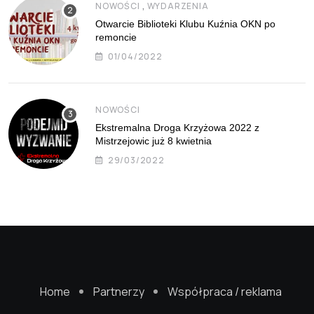
,
NOWOŚCI
WYDARZENIA
Otwarcie Biblioteki Klubu Kuźnia OKN po
remoncie
01/04/2022
NOWOŚCI
Ekstremalna Droga Krzyżowa 2022 z
Mistrzejowic już 8 kwietnia
29/03/2022
Home
Partnerzy
Współpraca / reklama