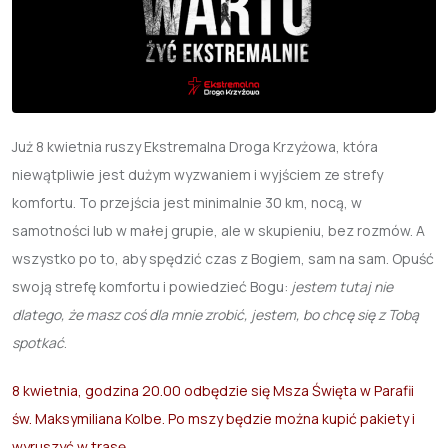
Już 8 kwietnia ruszy Ekstremalna Droga Krzyżowa, która
niewątpliwie jest dużym wyzwaniem i wyjściem ze strefy
komfortu. To przejścia jest minimalnie 30 km, nocą, w
samotności lub w małej grupie, ale w skupieniu, bez rozmów. A
wszystko po to, aby spędzić czas z Bogiem, sam na sam. Opuść
swoją strefę komfortu i powiedzieć Bogu:
jestem tutaj nie
dlatego, że masz coś dla mnie zrobić, jestem, bo chcę się z Tobą
spotkać
.
8 kwietnia, godzina 20.00 odbędzie się Msza Święta w Parafii
św. Maksymiliana Kolbe. Po mszy będzie można kupić pakiety i
wyruszyć w trasę.