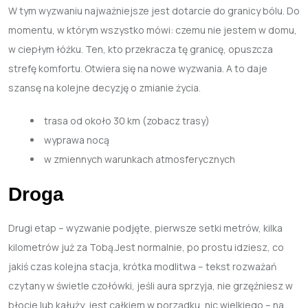
W tym wyzwaniu najważniejsze jest dotarcie do granicy bólu. Do
momentu, w którym wszystko mówi: czemu nie jestem w domu,
w ciepłym łóżku. Ten, kto przekracza tę granicę, opuszcza
strefę komfortu. Otwiera się na nowe wyzwania. A to daje
szansę na kolejne decyzję o zmianie życia.
trasa od około 30 km (zobacz trasy)
wyprawa nocą
w zmiennych warunkach atmosferycznych
Droga
Drugi etap – wyzwanie podjęte, pierwsze setki metrów, kilka
kilometrów już za Tobą.Jest normalnie, po prostu idziesz, co
jakiś czas kolejna stacja, krótka modlitwa – tekst rozważań
czytany w świetle czołówki, jeśli aura sprzyja, nie grzęźniesz w
błocie lub kałuży, jest całkiem w porządku, nic wielkiego – na