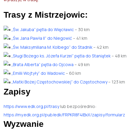
Trasy z Mistrzejowic:
„Św. Jakuba” pętla do Więcławic
– 30 km
„Św. Jana Pawła II” do Niegowić
– 41 km
„Św. Maksymiliana M. Kolbego” do Stadnik
– 42 km
„Sługi Bożego ks. Józefa Kurzei” pętla do Staniątek
– 48 km
„Brata Alberta” pętla do Ojcowa
– 49 km
„Emilii Wojtyły” do Wadowic
– 60 km
„Matki Bożej Częstochowskiej” do Częstochowy
– 123 km
Zapisy
https://www.edk.org.pl/trasy
lub bezpośrednio:
https://my.edk.org.pl/pub/edk/FRPKR8F4lBxX/zapisy/formularz
Wyzwanie