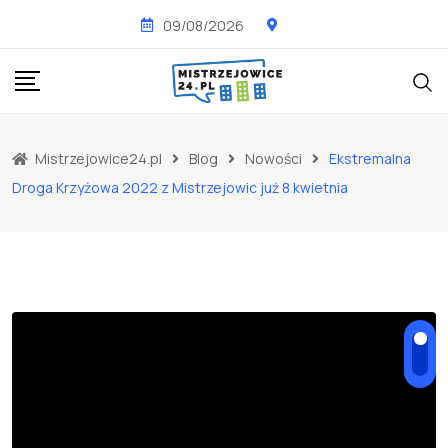
Skip
09/08/2026
to
content
Mistrzejowice24.pl
Blog
Nowości
Ekstremalna
Droga Krzyżowa 2022 z Mistrzejowic już 8 kwietnia