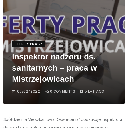
OFERTY PRACY
Inspektor nadzoru ds.
sanitarnych – praca w
Mistrzejowicach
03/02/2022
0
COMMENTS
5 LAT AGO
Spółdzielnia Mieszkaniowa „Oświecenia” poszukuje Inspektora
ds. sanitarnych. Poniżej zamieszczamy ogłoszenie wraz z