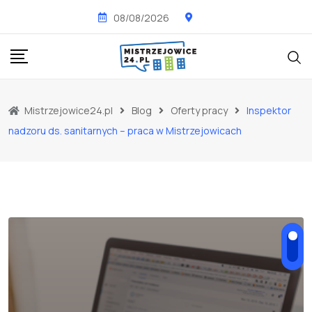
Skip
08/08/2026
to
content
Mistrzejowice24.pl
Blog
Oferty pracy
Inspektor
nadzoru ds. sanitarnych – praca w Mistrzejowicach