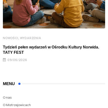
,
NOWOŚCI
WYDARZENIA
Tydzień pełen wydarzeń w Ośrodku Kultury Norwida.
TATY FEST
09/06/2026
MENU
O nas
O Mistrzejowicach