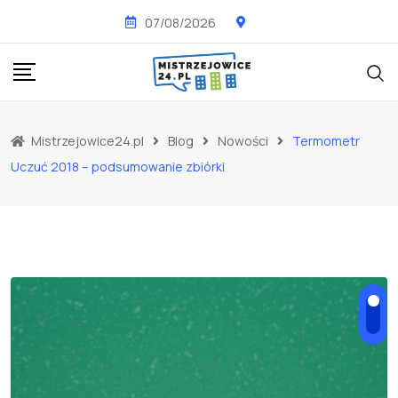
Skip
07/08/2026
to
content
Mistrzejowice24.pl
Blog
Nowości
Termometr
Uczuć 2018 – podsumowanie zbiórki