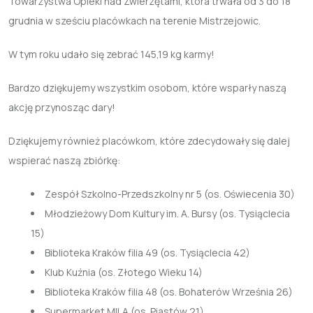
Towarzystwa Opieki nad Zwierzętami, która trwała od 3 do 18
grudnia w sześciu placówkach na terenie Mistrzejowic.
W tym roku udało się zebrać 145,19 kg karmy!
Bardzo dziękujemy wszystkim osobom, które wsparły naszą
akcję przynosząc dary!
Dziękujemy również placówkom, które zdecydowały się dalej
wspierać naszą zbiórkę:
Zespół Szkolno-Przedszkolny nr 5 (os. Oświecenia 30)
Młodzieżowy Dom Kultury im. A. Bursy (os. Tysiąclecia
15)
Biblioteka Kraków filia 49 (os. Tysiąclecia 42)
Klub Kuźnia (os. Złotego Wieku 14)
Biblioteka Kraków filia 48 (os. Bohaterów Września 26)
Supermarket MILA (os. Piastów 21)