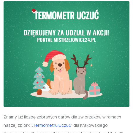
Znamy już liczbę zebranych darów dla zwierzaków w ramach
naszej zbiórki „
Termometru Uczuć
” dla Krakowskiego