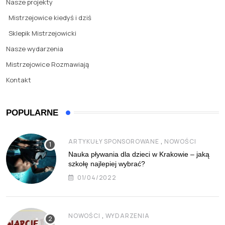
Nasze projekty
Mistrzejowice kiedyś i dziś
Sklepik Mistrzejowicki
Nasze wydarzenia
Mistrzejowice Rozmawiają
Kontakt
POPULARNE
,
ARTYKUŁY SPONSOROWANE
NOWOŚCI
Nauka pływania dla dzieci w Krakowie – jaką
szkołę najlepiej wybrać?
01/04/2022
,
NOWOŚCI
WYDARZENIA