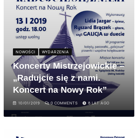
NOWOŚCI
WYDARZENIA
Koncerty Mistrzejowickie –
„Radujcie się z nami.
Koncert na Nowy Rok”
10/01/2019
0
COMMENTS
8 LAT AGO