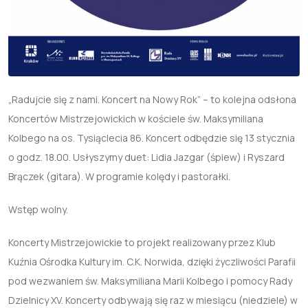
„Radujcie się z nami. Koncert na Nowy Rok”
– to kolejna odsłona
Koncertów Mistrzejowickich w kościele św. Maksymiliana
Kolbego na os. Tysiąclecia 86. Koncert odbędzie się 13 stycznia
o godz. 18.00. Usłyszymy duet: Lidia Jazgar (śpiew) i Ryszard
Brączek (gitara). W programie kolędy i pastorałki.
Wstęp wolny.
Koncerty Mistrzejowickie
to projekt realizowany przez Klub
Kuźnia Ośrodka Kultury im. C.K. Norwida, dzięki życzliwości Parafii
pod wezwaniem św. Maksymiliana Marii Kolbego i pomocy Rady
Dzielnicy XV. Koncerty odbywają się raz w miesiącu (niedziele) w