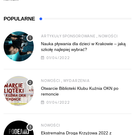
POPULARNE
,
ARTYKUŁY SPONSOROWANE
NOWOŚCI
Nauka pływania dla dzieci w Krakowie – jaką
szkołę najlepiej wybrać?
01/04/2022
,
NOWOŚCI
WYDARZENIA
Otwarcie Biblioteki Klubu Kuźnia OKN po
remoncie
01/04/2022
NOWOŚCI
Ekstremalna Droga Krzyżowa 2022 z