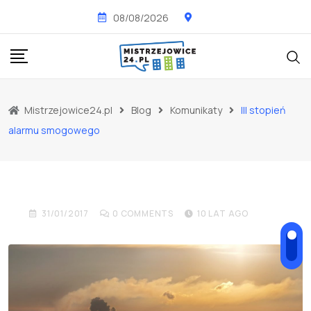
Skip
08/08/2026
to
content
Mistrzejowice24.pl
Blog
Komunikaty
III stopień
KOMUNIKATY
NOWOŚCI
alarmu smogowego
III stopień alarmu
smogowego
31/01/2017
0
COMMENTS
10 LAT AGO