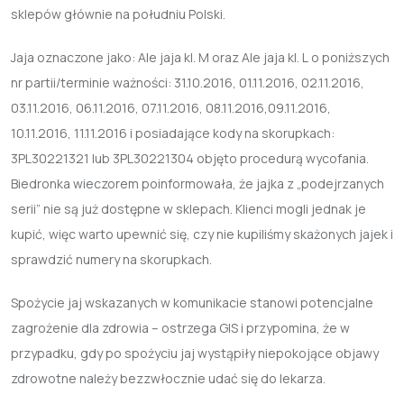
sklepów głównie na południu Polski.
Jaja oznaczone jako: Ale jaja kl. M oraz Ale jaja kl. L o poniższych
nr partii/terminie ważności: 31.10.2016, 01.11.2016, 02.11.2016,
03.11.2016, 06.11.2016, 07.11.2016, 08.11.2016,09.11.2016,
10.11.2016, 11.11.2016 i posiadające kody na skorupkach:
3PL30221321 lub 3PL30221304
objęto procedurą wycofania.
Biedronka wieczorem poinformowała, że jajka z „podejrzanych
serii” nie są już dostępne w sklepach. Klienci mogli jednak je
kupić, więc warto upewnić się, czy nie kupiliśmy skażonych jajek i
sprawdzić numery na skorupkach.
Spożycie jaj wskazanych w komunikacie stanowi potencjalne
zagrożenie dla zdrowia
– ostrzega GIS i przypomina, że w
przypadku, gdy po spożyciu jaj wystąpiły niepokojące objawy
zdrowotne należy bezzwłocznie udać się do lekarza.