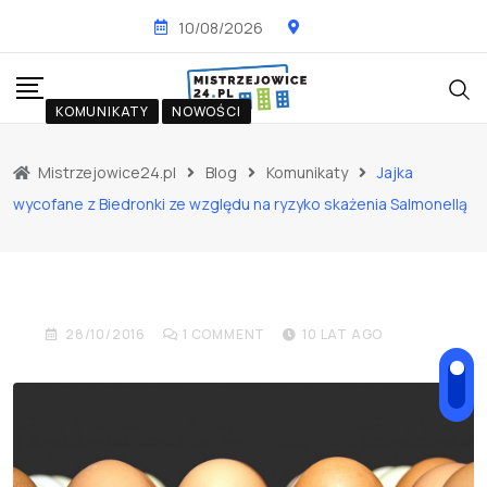
Skip
10/08/2026
to
content
KOMUNIKATY
NOWOŚCI
Jajka wycofane z
Mistrzejowice24.pl
Blog
Komunikaty
Jajka
Biedronki ze względu na
wycofane z Biedronki ze względu na ryzyko skażenia Salmonellą
ryzyko skażenia
Salmonellą
28/10/2016
1
COMMENT
10 LAT AGO