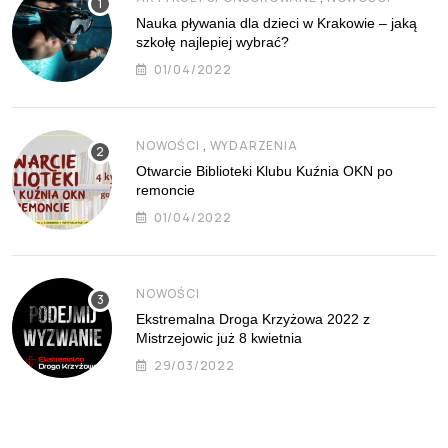
Nauka pływania dla dzieci w Krakowie – jaką
szkołę najlepiej wybrać?
01/04/2022
,
NOWOŚCI
WYDARZENIA
Otwarcie Biblioteki Klubu Kuźnia OKN po
remoncie
01/04/2022
NOWOŚCI
Ekstremalna Droga Krzyżowa 2022 z
Mistrzejowic już 8 kwietnia
29/03/2022