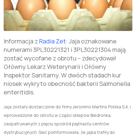
Informacja z
Radia Zet
: Jaja oznakowane
numerami 3PL30221321 i 3PL30221304 mają
zostać wycofane z obrotu – zdecydował
Główny Lekarz Weterynarii i Główny
Inspektor Sanitarny. W dwóch stadach kur
niosek wykryto obecność bakterii Salmonella
enteritidis.
Jaja zostały dostarczone do firmy Jeronimo Martins Polska S.A. i
wprowadzone do obrotu w części sklepów Biedronka
,
zaopatrywanych z pięciu spośród piętnastu centrów
dystrybucyjnych. Sieć poinformowała, że jajka trafiły do