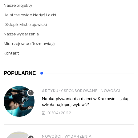
Nasze projekty
Mistrzejowice kiedyś i dziś
Sklepik Mistrzejowicki
Nasze wydarzenia
Mistrzejowice Rozmawiają
Kontakt
POPULARNE
,
ARTYKUŁY SPONSOROWANE
NOWOŚCI
Nauka pływania dla dzieci w Krakowie – jaką
szkołę najlepiej wybrać?
01/04/2022
,
NOWOŚCI
WYDARZENIA