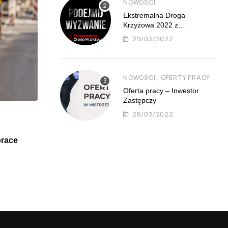
NOWOŚCI
Ekstremalna Droga
Krzyżowa 2022 z
Mistrzejowic już 8 kwietnia
29/03/2022
,
NOWOŚCI
OFERTY PRACY
Oferta pracy – Inwestor
Zastępczy
28/03/2022
NOWOŚCI
prace
KST IV do Mistrzejowic gotowy 31 sierpnia 202
01/06/2026